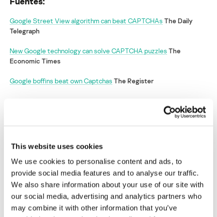
Fuentes:
Google Street View algorithm can beat CAPTCHAs
The Daily
Telegraph
New Google technology can solve CAPTCHA puzzles
The
Economic Times
Google boffins beat own Captchas
The Register
Tecnologías de Google Street View
permiten solucionar CAPTCHAs
Su dirección de correo electrónico no será publicada.
Los
This website uses cookies
campos obligatorios están marcados con
*
We use cookies to personalise content and ads, to
provide social media features and to analyse our traffic.
We also share information about your use of our site with
our social media, advertising and analytics partners who
may combine it with other information that you’ve