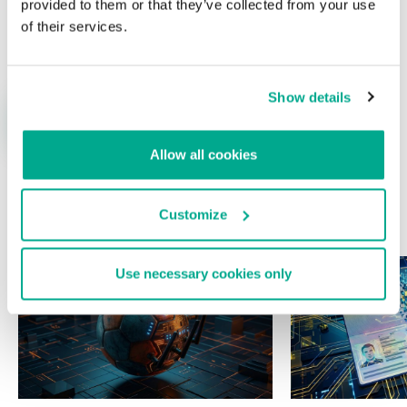
provided to them or that they’ve collected from your use
Nombre
*
Correo electrónico
*
of their services.
Show details
Allow all cookies
Customize
ÚLTIMAS PUBLICACIONES
Use necessary cookies only