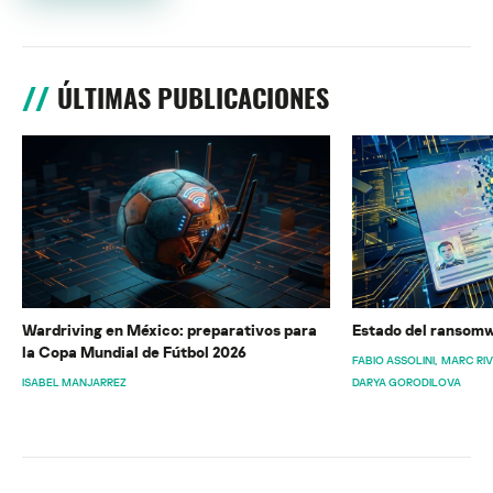
ÚLTIMAS PUBLICACIONES
Wardriving en México: preparativos para
Estado del ransomw
la Copa Mundial de Fútbol 2026
FABIO ASSOLINI
MARC RI
ISABEL MANJARREZ
DARYA GORODILOVA