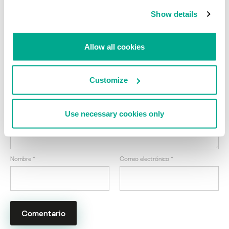
Show details
Tratando de comprender las tendencias
actuales en el ecosistema de los antivirus
fraudulentos y scareware
Allow all cookies
Su dirección de correo electrónico no será publicada.
Los
Customize
campos obligatorios están marcados con
*
Use necessary cookies only
Nombre
*
Correo electrónico
*