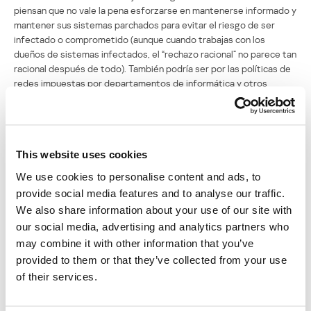
piensan que no vale la pena esforzarse en mantenerse informado y
mantener sus sistemas parchados para evitar el riesgo de ser
infectado o comprometido (aunque cuando trabajas con los
dueños de sistemas infectados, el “rechazo racional” no parece tan
racional después de todo). También podría ser por las políticas de
redes impuestas por departamentos de informática y otros
grupos. O tal vez ignorancia sobre las necesidades de seguridad
existentes y las formas de mantener los programas organizados y
actualizados. Por último, algunos productos de seguridad no hacen
un muy buen trabajo alejando a los programas maliciosos de los
This website uses cookies
sistemas de sus usuarios. Lo más probable es que el problema sea
en realidad una mezcla de todas estas razones.
We use cookies to personalise content and ads, to
provide social media features and to analyse our traffic.
Los cibercriminales hacen que su programa sea más complejo
We also share information about your use of our site with
cuando lo necesitan, el hecho de que aumenten la complejidad de
our social media, advertising and analytics partners who
sus “herramientas de apoyo” como componentes rootkit mientras
simplifican los métodos de distribución demuestra que no se están
may combine it with other information that you’ve
empleando de la mejor manera las soluciones para prevenir
provided to them or that they’ve collected from your use
ataques “drive-by” e infecciones de malware.
of their services.
La presa más fácil casi siempre es la primera en ser atacada.