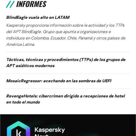
INFORMES
BlindEagle vuela alto en LATAM
Kaspersky proporciona información sobre la actividad y los TTPs
del APT BlindEagle. Grupo que apunta a organizaciones e
individuos en Colombia, Ecuador, Chile, Panamá y otros países de
América Latina.
Tácticas, técnicas y procedimientos (TTPs) de los grupos de
APT asiáticos modernos
MosaicRegressor: acechando en las sombras de UEFI
RevengeHotels: cibercrimen dirigido a recepciones de hotel
en todo el mundo