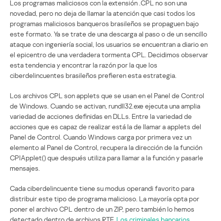
Los programas maliciosos con la extensión .CPL no son una
novedad, pero no deja de llamar la atención que casi todos los
programas maliciosos banqueros brasileños se propaguen bajo
este formato. Ya se trate de una descarga al paso o de un sencillo
ataque con ingeniería social, los usuarios se encuentran a diario en
el epicentro de una verdadera tormenta CPL. Decidimos observar
esta tendencia y encontrar la razón por la que los
ciberdelincuentes brasileños prefieren esta estrategia.
Los archivos CPL son applets que se usan en el Panel de Control
de Windows. Cuando se activan, rundll32.exe ejecuta una amplia
variedad de acciones definidas en DLLs. Entre la variedad de
acciones que es capaz de realizar está la de llamar a applets del
Panel de Control. Cuando Windows carga por primera vez un
elemento al Panel de Control, recupera la dirección de la función
CPlApplet() que después utiliza para llamar a la función y pasarle
mensajes.
Cada ciberdelincuente tiene su modus operandi favorito para
distribuir este tipo de programa malicioso. La mayoría opta por
poner el archivo CPL dentro de un ZIP, pero también lo hemos
detectado dentro de archivos RTF.
Los criminales bancarios