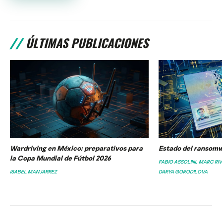
ÚLTIMAS PUBLICACIONES
Wardriving en México: preparativos para
Estado del ransomw
la Copa Mundial de Fútbol 2026
FABIO ASSOLINI
MARC RI
ISABEL MANJARREZ
DARYA GORODILOVA