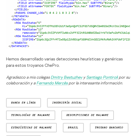
Hemos desarrollado varias detecciones heurísticas y genéricas
para estos troyanos ChePro.
Agradezco a mis colegas
Dmitry Bestuzhev
y
Santiago Pontiroli
por su
colaboración y a
Fernando Mercês
por la interesante información.
BANCA EN LÍNEA
INGENIERÍA SOCIAL
TECNOLOGÍAS DE MALWARE
DESCRIPCIONES DE MALWARE
ESTADÍSTICAS DE MALWARE
BRASIL
TROYANO BANCARIO