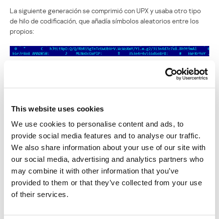
La siguiente generación se comprimió con UPX y usaba otro tipo
de hilo de codificación, que añadía símbolos aleatorios entre los
propios:
También usaba base64 para grandes bloques:
This website uses cookies
We use cookies to personalise content and ads, to
¿Por qué decidieron los ciberpiratas utilizar esta extensión? Hay
provide social media features and to analyse our traffic.
muchas razones, comenzando por el hecho de que los usuarios
We also share information about your use of our site with
finales suelen ignorar los peligros que conllevan estos archivos.
our social media, advertising and analytics partners who
Algunos filtros de correo web no están configurados para
may combine it with other information that you’ve
neutralizarlos, incluso si vienen adjuntos a un archivo ZIP en un
provided to them or that they’ve collected from your use
mensaje de correo. Pero la principal razón es la de evitar la
of their services.
detección de soluciones antivirus ya que son capaces de aplicar
varias capas de codificación dentro del mismo archivo.