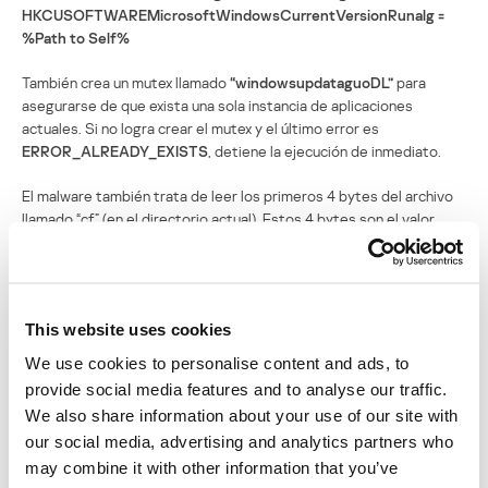
HKCUSOFTWAREMicrosoftWindowsCurrentVersionRunalg =
%Path to Self%
También crea un mutex llamado
“windowsupdataguoDL”
para
asegurarse de que exista una sola instancia de aplicaciones
actuales. Si no logra crear el mutex y el último error es
ERROR_ALREADY_EXISTS
, detiene la ejecución de inmediato.
El malware también trata de leer los primeros 4 bytes del archivo
llamado “cf” (en el directorio actual). Estos 4 bytes son el valor
DWORD de la demora entre los intentos para conectarse con el
servidor de Comando y Control (C&C).
Después decodifica la dirección el servidor C&C que está dentro
This website uses cookies
del malware usando un simple portal XOR (con posición y valor
0x44) y comienza un nuevo hilo de comunicación con el C&C.
We use cookies to personalise content and ads, to
provide social media features and to analyse our traffic.
El malware consigue las preferencias de usuario actuales de la
We also share information about your use of our site with
llave de registro
our social media, advertising and analytics partners who
“HKCUSOFTWAREMicrosoftWindowsCurrentVersionInternet
may combine it with other information that you’ve
Settings”
usando valores
ProxyEnable, User Agent, ProxyServer
.