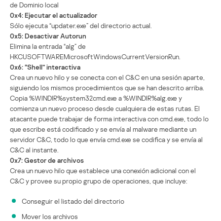
de Dominio local
0x4: Ejecutar el actualizador
Sólo ejecuta “updater.exe” del directorio actual.
0x5: Desactivar Autorun
Elimina la entrada “alg” de
HKCUSOFTWAREMicrosoftWindowsCurrentVersionRun.
0x6: “Shell” interactiva
Crea un nuevo hilo y se conecta con el C&C en una sesión aparte,
siguiendo los mismos procedimientos que se han descrito arriba.
Copia %WINDIR%system32cmd.exe a %WINDIR%alg.exe y
comienza un nuevo proceso desde cualquiera de estas rutas. El
atacante puede trabajar de forma interactiva con cmd.exe, todo lo
que escribe está codificado y se envía al malware mediante un
servidor C&C, todo lo que envía cmd.exe se codifica y se envía al
C&C al instante.
0x7: Gestor de archivos
Crea un nuevo hilo que establece una conexión adicional con el
C&C y provee su propio grupo de operaciones, que incluye:
Conseguir el listado del directorio
Mover los archivos