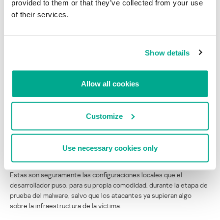
También trata de traer las últimas preferencias del proxy desde las
provided to them or that they’ve collected from your use
configuraciones de Firefox haciendo un análisis sintáctico del
of their services.
archivo
%APPDATA%MozillaFireFoxProfilesprefs.js
y extrayendo
los siguientes valores:
network.proxy.type
Show details
network.proxy.http
network.proxy.http_port
Allow all cookies
Es interesante que las siguientes preferencias alternativas del
proxy están integradas en el malware:
Customize
Proxy host:
192.168.1.104
Proxy port:
3128
C&C host:
127.0.0.1
Use necessary cookies only
C&C port:
443
Estas son seguramente las configuraciones locales que el
desarrollador puso, para su propia comodidad, durante la etapa de
prueba del malware, salvo que los atacantes ya supieran algo
sobre la infraestructura de la víctima.