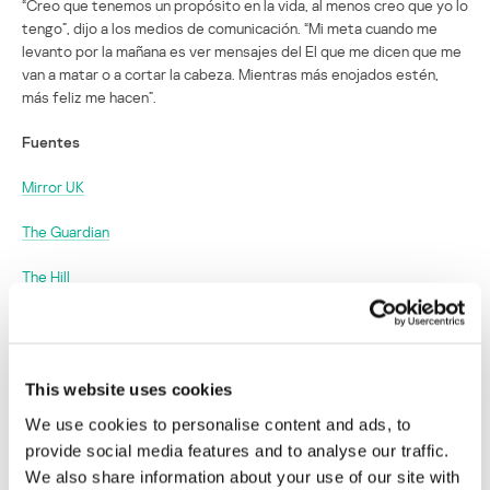
“Creo que tenemos un propósito en la vida, al menos creo que yo lo
tengo”, dijo a los medios de comunicación. “Mi meta cuando me
levanto por la mañana es ver mensajes del EI que me dicen que me
van a matar o a cortar la cabeza. Mientras más enojados estén,
más feliz me hacen”.
Fuentes
Mirror UK
The Guardian
The Hill
Un hacker de Anonymous se adueña de las
cuentas del Estado Islámico para publicar
This website uses cookies
propaganda LGBT
We use cookies to personalise content and ads, to
Su dirección de correo electrónico no será publicada.
Los
provide social media features and to analyse our traffic.
campos obligatorios están marcados con
*
We also share information about your use of our site with