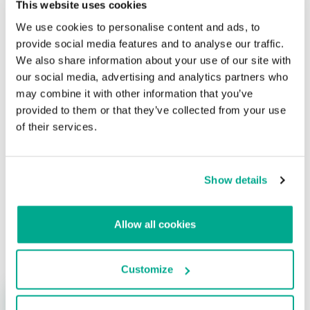
This website uses cookies
Estamos contactando a las víctimas del ataque para alertarles
We use cookies to personalise content and ads, to
sobre la infección.
provide social media features and to analyse our traffic.
We also share information about your use of our site with
Un KeyGen malicioso
our social media, advertising and analytics partners who
may combine it with other information that you’ve
Su dirección de correo electrónico no será publicada.
Los
provided to them or that they’ve collected from your use
campos obligatorios están marcados con
*
of their services.
Show details
Allow all cookies
Nombre
*
Correo electrónico
*
Customize