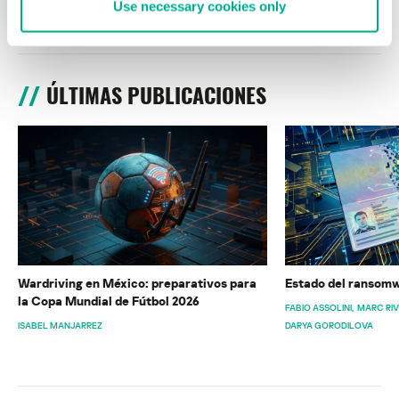
Use necessary cookies only
ÚLTIMAS PUBLICACIONES
Wardriving en México: preparativos para
Estado del ransomw
la Copa Mundial de Fútbol 2026
FABIO ASSOLINI
MARC RI
ISABEL MANJARREZ
DARYA GORODILOVA