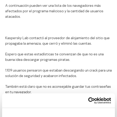
A continuación pueden ver una lista de los navegadores más
afectados por el programa malicioso y la cantidad de usuarios
atacados.
Kaspersky Lab contactó al proveedor de alojamiento del sitio que
propagaba la amenaza, que cerró y eliminó las cuentas.
Espero que estas estadísticas te convenzan de que no es una
buena idea descargar programas piratas.
1.109 usuarios pensaron que estaban descargando un crack para una
solución de seguridad y acabaron infectados.
También está claro que no es aconsejable guardar tus contraseñas
en tu navegador.
Quizás te interese utilizar un programa de administración de
contraseñas como Kaspersky Password Manager, que codifica
todas tus contraseñas y las mantiene inmunes ante estos ataques.