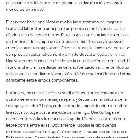
antispam en el laboratorio antispam y su distribución necesita
menos de un minuto.
El servidor back-end Mobius recibe las signaturas de imagen y
texto del laboratorio antispam tan pronto como los analistas las
añaden a las bases de datos. Estas signaturas son las más críticas
en términos de tiempo de distribución; nuestro nuevo servicio
trabaja con estas signaturas. En esta etapa, las bases de datos se
comprueban automáticamente a fin de detectar cualquier error.
Una vez comprobada, se distribuye la actualización al front-end. El
front-end envía inmediatamente la actualización al cliente Mobius
y al producto, mediante la conexión TCP que se mantiene de forma
constante entre ambos componentes.
Entonces, las actualizaciones se distribuyen prácticamente en
cuanto se envían los mensajes spam. ¿Recuerdas la historia de la
tortuga y la liebre? En lugar de tratar de competir contra la liebre,
la astuta tortuga busca la ayuda de un amigo. Una tortuga se
colocó en la salida y la otra en la llegada. Mientras tanto, la tonta
liebre corría entre ellas. Obviamente, Mobius le dio buenos
motores a nuestra “tortuga”; sin embargo, incluso antes de que el
Enforced Anti-Spam Update Service estuviera disponible, surgió