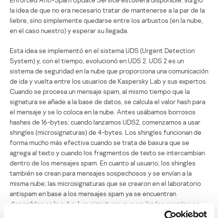
la idea de que no era necesario tratar de mantenerse a la par de la
liebre, sino simplemente quedarse entre los arbustos (en la nube,
en el caso nuestro) y esperar su llegada.
Esta idea se implementó en el sistema UDS (Urgent Detection
System) y, con el tiempo, evolucionó en UDS 2. UDS 2 es un
sistema de seguridad en la nube que proporciona una comunicación
de ida y vuelta entre los usuarios de Kaspersky Lab y sus expertos.
Cuando se procesa un mensaje spam, al mismo tiempo que la
signatura se añade a la base de datos, se calcula el valor hash para
el mensaje y se lo coloca en la nube. Antes usábamos borrosos
hashes de 16-bytes; cuando lanzamos UDS2, comenzamos a usar
shingles (microsignaturas) de 4-bytes. Los shingles funcionan de
forma mucho más efectiva cuando se trata de basura que se
agrega al texto y cuando los fragmentos de texto se intercambian
dentro de los mensajes spam. En cuanto al usuario, los shingles
también se crean para mensajes sospechosos y se envían a la
misma nube; las microsignaturas que se crearon en el laboratorio
antispam en base a los mensajes spam ya se encuentran
disponibles en la nube. Las signaturas que envían los usuarios se
comparan con las almacenadas en la nube.