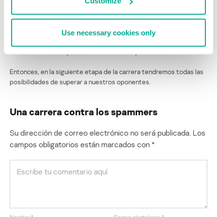
Customize
Autoblock es otra tecnología que se basa en UDS 2. Si la signatura
de un mensaje llega a un clúster con una alta reputación de spam,
se lo bloquea automáticamente en la nube. Con esta tecnología, un
Use necessary cookies only
analista puede revisar más tarde un mensaje bloqueado; y si no se
lo identifica como spam, se revierte el bloqueo automáticamente.
Entonces, en la siguiente etapa de la carrera tendremos todas las
posibilidades de superar a nuestros oponentes.
Una carrera contra los spammers
Su dirección de correo electrónico no será publicada.
Los
campos obligatorios están marcados con
*