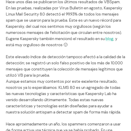
Hace unos días se publicaron los últimos resultados de VBSpam.
En las pruebas, realizadas por Virus Bulletin en agosto, Kaspersky
Linux Mail Security 8.0 detectó el 99,93% de todos los mensajes
spam que se usaron para la prueba. Este es un nuevo récord para
Kaspersky, del cual nos sentimos muy orgullosos (según los
numerosos mensajes de felicitación que circulan entre nosotros).
Eugene Kaspersky también mencionó el resultado en su
blog
, y
está muy orgulloso de nosotros 🙂
Este elevado índice de detección tampoco afectó a la calidad de la
detección; se registró un solo falso positivo de los más de 10.000
mensajes que constituyen la colección de mensajes legítimos que
utilizó VB para la prueba.
Aunque estamos muy contentos por este excelente resultado,
nosotros ya lo esperábamos: KLMS 8.0 es un agregado de todas
las nuevas tecnologías y características que Kaspersky Lab ha
venido desarrollando últimamente. Todas estas nuevas
características y tecnologías están diseñadas para ayudar a
nuestra solución antispam a detectar spam de forma más rápida.
Hace aproximadamente un año, los spammers comenzaron a usar
de forma activa una técnica que ya se había probado. En una