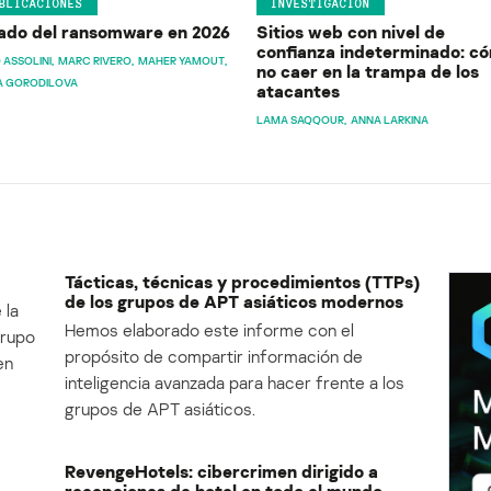
BLICACIONES
INVESTIGACIÓN
ado del ransomware en 2026
Sitios web con nivel de
confianza indeterminado: c
 ASSOLINI
MARC RIVERO
MAHER YAMOUT
no caer en la trampa de los
A GORODILOVA
atacantes
LAMA SAQQOUR
ANNA LARKINA
Tácticas, técnicas y procedimientos (TTPs)
de los grupos de APT asiáticos modernos
 la
Hemos elaborado este informe con el
Grupo
propósito de compartir información de
en
inteligencia avanzada para hacer frente a los
grupos de APT asiáticos.
RevengeHotels: cibercrimen dirigido a
recepciones de hotel en todo el mundo