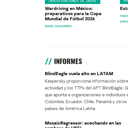
INVESTIGACIONES DE GREAT
PU
Wardriving en México:
Est
preparativos para la Copa
FABIO
Mundial de Fútbol 2026
DARY
ISABEL MANJARREZ
INFORMES
BlindEagle vuela alto en LATAM
Kaspersky proporciona información sobre
actividad y los TTPs del APT BlindEagle. 
que apunta a organizaciones e individuos 
Colombia, Ecuador, Chile, Panamá y otros
países de América Latina.
MosaicRegressor: acechando en las
sombras de UEFI