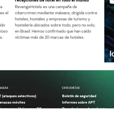
la
RevengeHotels es una campaña de
es el
cibercrimen mediante malware, dirigida contra
e
hoteles, hostales y empresas de turismo y
ido
hostelería ubicados sobre todo, pero no solo,
cioso
en Brasil. Hemos confirmado que han caído
s.
víctimas más de 20 marcas de hoteles.
NAZAS
CATEGORÍAS
 (ataques selectivos)
Boletín de seguridad
nazas móviles
Informes sobre APT
ware para Unix y macOS
Descripciones de malware