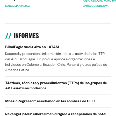
FABIO ASSOLINI
MARC RI
ISABEL MANJARREZ
DARYA GORODILOVA
INFORMES
BlindEagle vuela alto en LATAM
Kaspersky proporciona información sobre la actividad y los TTPs
del APT BlindEagle. Grupo que apunta a organizaciones e
individuos en Colombia, Ecuador, Chile, Panamá y otros países de
América Latina.
Tácticas, técnicas y procedimientos (TTPs) de los grupos de
APT asiáticos modernos
MosaicRegressor: acechando en las sombras de UEFI
RevengeHotels: cibercrimen dirigido a recepciones de hotel