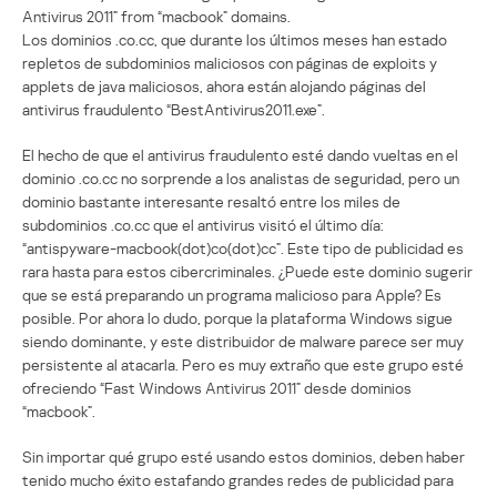
Antivirus 2011” from “macbook” domains.
Los dominios .co.cc, que durante los últimos meses han estado
repletos de subdominios maliciosos con páginas de exploits y
applets de java maliciosos, ahora están alojando páginas del
antivirus fraudulento “BestAntivirus2011.exe”.
El hecho de que el antivirus fraudulento esté dando vueltas en el
dominio .co.cc no sorprende a los analistas de seguridad, pero un
dominio bastante interesante resaltó entre los miles de
subdominios .co.cc que el antivirus visitó el último día:
“antispyware-macbook(dot)co(dot)cc”. Este tipo de publicidad es
rara hasta para estos cibercriminales. ¿Puede este dominio sugerir
que se está preparando un programa malicioso para Apple? Es
posible. Por ahora lo dudo, porque la plataforma Windows sigue
siendo dominante, y este distribuidor de malware parece ser muy
persistente al atacarla. Pero es muy extraño que este grupo esté
ofreciendo “Fast Windows Antivirus 2011” desde dominios
“macbook”.
Sin importar qué grupo esté usando estos dominios, deben haber
tenido mucho éxito estafando grandes redes de publicidad para