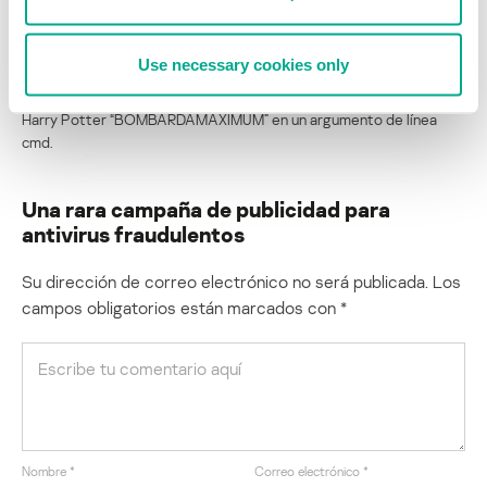
últimos meses. No parece que las páginas estén relacionadas con
“Lizamoon” (aunque puede haber algún cruce), y hay rumores de
que el programa afiliado ya no está funcionando. Por ahora, este
Use necessary cookies only
antivirus fraudulento se está distribuyendo de forma activa. Los
analistas pueden notar que los escritores incluyeron la referencia a
Harry Potter “BOMBARDAMAXIMUM” en un argumento de línea
cmd.
Una rara campaña de publicidad para
antivirus fraudulentos
Su dirección de correo electrónico no será publicada.
Los
campos obligatorios están marcados con
*
Nombre
*
Correo electrónico
*