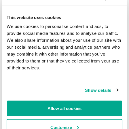
antispyware-troyano
This website uses cookies
antispyware-seller
We use cookies to personalise content and ads, to
provide social media features and to analyse our traffic.
antispyware-ranking
We also share information about your use of our site with
antispyware-gpl
our social media, advertising and analytics partners who
may combine it with other information that you’ve
antispyware-priority
provided to them or that they’ve collected from your use
of their services.
antispyware-com
antispyware-market
Show details
antispyware-telefon
antispyware-keys
Allow all cookies
Detectamos estas páginas como “Hoax.HTML.Fakeantivirus.y”,
pero las variantes han estado cambiando con frecuencia los
Customize