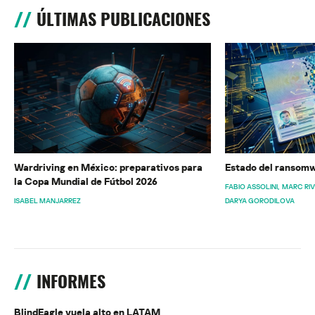
ÚLTIMAS PUBLICACIONES
Wardriving en México: preparativos para
Estado del ransomw
la Copa Mundial de Fútbol 2026
FABIO ASSOLINI
MARC RI
ISABEL MANJARREZ
DARYA GORODILOVA
INFORMES
BlindEagle vuela alto en LATAM