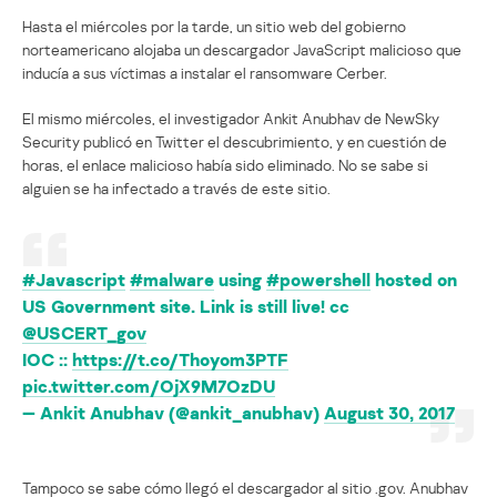
Hasta el miércoles por la tarde, un sitio web del gobierno
norteamericano alojaba un descargador JavaScript malicioso que
inducía a sus víctimas a instalar el ransomware Cerber.
El mismo miércoles, el investigador Ankit Anubhav de NewSky
Security publicó en Twitter el descubrimiento, y en cuestión de
horas, el enlace malicioso había sido eliminado. No se sabe si
alguien se ha infectado a través de este sitio.
#Javascript
#malware
using
#powershell
hosted on
US Government site. Link is still live! cc
@USCERT_gov
IOC ::
https://t.co/Thoyom3PTF
pic.twitter.com/OjX9M7OzDU
— Ankit Anubhav (@ankit_anubhav)
August 30, 2017
Tampoco se sabe cómo llegó el descargador al sitio .gov. Anubhav