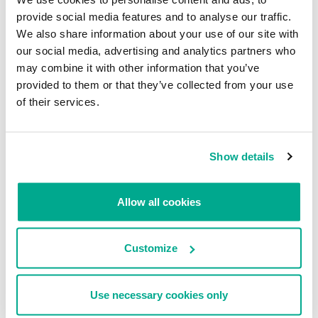
infecciones de Cerber evadían los sistemas de seguridad
provide social media features and to analyse our traffic.
escondiéndose dentro de instaladores NSIS
antes de ejecutarse.
We also share information about your use of our site with
Los investigadores de Deep Instinct comentaron a Threatpost que
our social media, advertising and analytics partners who
las versiones 4 y 5.1 de Cerber y varias versiones de Locky estaban
may combine it with other information that you’ve
usando esta técnica, al igual que diferentes versiones de
provided to them or that they’ve collected from your use
Cryptolocker y Cryptowall.
of their services.
NSIS (Nullsoft Scriptable Install System) es un sistema de código
abierto que se usa para construir instaladores de Windows.
Show details
Cerber, al igual que otros programas ransomware, exige rescates
en Bitcoins a cambio de la llave descrifadora con la que los
usuarios podrán recuperar sus datos cifrados. Versiones iniciales
Allow all cookies
de este programa malicioso se vendían como un servicio, pero
otras se cifraban para obligar al equipo de la víctima a
hablarle al
usuario
y repetir una y otra vez que sus documentos y archivos
Customize
habían sido cifrados.
Fuente:
Threatpost
Use necessary cookies only