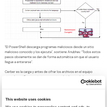
“El PowerShell descarga programas maliciosos desde un sitio
malicioso conocido y los ejecuta”, sostiene Anubhav. “Todos estos
pasos obviamente se dan de forma automática sin que el usuario
llegue a enterarse”.
Cerber es la carga y antes de cifrar los archivos en el equipo
atacado, verifica que ciertos paquetes de idiomas de la
Comunidad de Estados Independientes (CEI) se ejecuten en el
equipo infectado.
Anubhav y Villafranca explican que el gif ejecutable es un
This website uses cookies
instalador NSIS que extrae el archivo de configuración Cerber
JSON. En marzo, los investigadores descubrieron que las
We use cookies to personalise content and ads, to