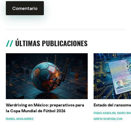
ÚLTIMAS PUBLICACIONES
Wardriving en México: preparativos para
Estado del ransomw
la Copa Mundial de Fútbol 2026
FABIO ASSOLINI
MARC RI
ISABEL MANJARREZ
DARYA GORODILOVA