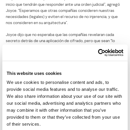
inicio que tendrán que responder ante una orden judicial”, agregó
Joyce. “Esperamos que otras compañías consideren nuestras
necesidades (legales) y eviten el recurso de no injerencia, y que
nos consideren en su arquitectura”.
Joyce dijo que no esperaba que las compañías revelaran cada
secreto detrás de una aplicación de cifrado, pero que sean “lo
suficientemente sensibles a los requerimientos de las autoridades
y agencias de inteligencia”.
De los dos, Rosenstein fue el más crítico sobre el uso del cifrado
punto-a-punto en comunicaciones de red, computadoras
This website uses cookies
portátiles y teléfonos celulares. “Nuestra sociedad nunca ha
We use cookies to personalise content and ads, to
tenido un sistema en el que la evidencia de actos delictivos fuese
totalmente impermeable a la detección, incluso cuando las
provide social media features and to analyse our traffic.
autoridades actuaban con un mandato judicial. Pero este es el
We also share information about your use of our site with
mundo que se está creando”, añadió.
our social media, advertising and analytics partners who
may combine it with other information that you’ve
“La gente debería entender las consecuencias de la seguridad a
provided to them or that they’ve collected from your use
prueba de mandatos judiciales. Deberíamos tener un sincero
of their services.
debate público sobre los beneficios y perjuicios de permitir que las