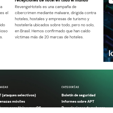
la
RevengeHotels es una campaña de
es el
cibercrimen mediante malware, dirigida contra
e
hoteles, hostales y empresas de turismo y
ido
hostelería ubicados sobre todo, pero no solo,
cioso
en Brasil. Hemos confirmado que han caído
s.
víctimas más de 20 marcas de hoteles.
NAZAS
CATEGORÍAS
 (ataques selectivos)
Boletín de seguridad
nazas móviles
Informes sobre APT
ware para Unix y macOS
Descripciones de malware