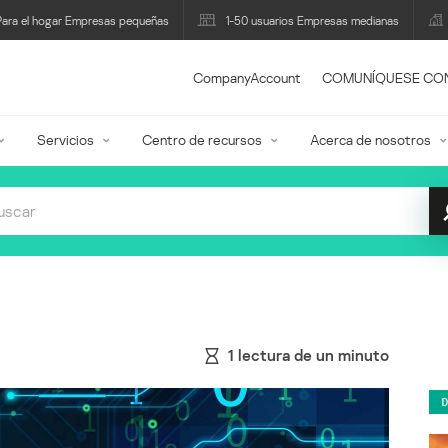
Para el hogar Empresas pequeñas
1-50 usuarios Empresas medianas
CompanyAccount
COMUNÍQUESE CO
Servicios
Centro de recursos
Acerca de nosotros
1
lectura de un minuto