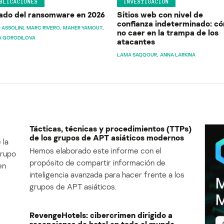
BLICACIONES
INVESTIGACIÓN
ado del ransomware en 2026
Sitios web con nivel de
confianza indeterminado: c
 ASSOLINI
MARC RIVERO
MAHER YAMOUT
no caer en la trampa de los
A GORODILOVA
atacantes
LAMA SAQQOUR
ANNA LARKINA
Tácticas, técnicas y procedimientos (TTPs)
de los grupos de APT asiáticos modernos
 la
Hemos elaborado este informe con el
Grupo
propósito de compartir información de
en
inteligencia avanzada para hacer frente a los
grupos de APT asiáticos.
RevengeHotels: cibercrimen dirigido a
recepciones de hotel en todo el mundo