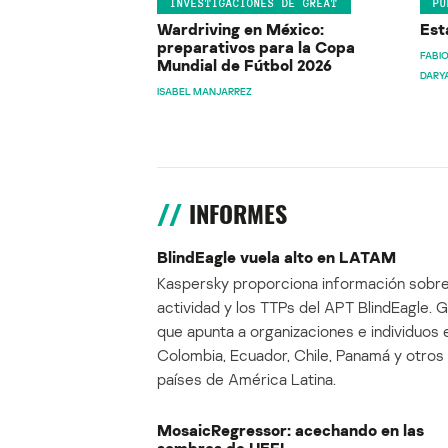
INVESTIGACIONES DE GREAT
PU
Wardriving en México:
Est
preparativos para la Copa
FABIO
Mundial de Fútbol 2026
DARY
ISABEL MANJARREZ
INFORMES
BlindEagle vuela alto en LATAM
Kaspersky proporciona información sobre
actividad y los TTPs del APT BlindEagle. 
que apunta a organizaciones e individuos 
Colombia, Ecuador, Chile, Panamá y otros
países de América Latina.
MosaicRegressor: acechando en las
sombras de UEFI