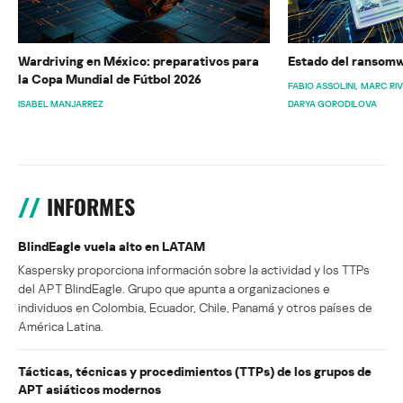
Wardriving en México: preparativos para
Estado del ransomw
la Copa Mundial de Fútbol 2026
FABIO ASSOLINI
MARC RI
ISABEL MANJARREZ
DARYA GORODILOVA
INFORMES
BlindEagle vuela alto en LATAM
Kaspersky proporciona información sobre la actividad y los TTPs
del APT BlindEagle. Grupo que apunta a organizaciones e
individuos en Colombia, Ecuador, Chile, Panamá y otros países de
América Latina.
Tácticas, técnicas y procedimientos (TTPs) de los grupos de
APT asiáticos modernos