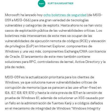
KURT BAUMGARTNER
Microsoft ha lanzado hoy
ocho boletines de seguridad
(de MS13-
059 a MS13-066) para una gran variedad de tecnologías
vulnerables y categorías de exploits. Hasta ahora no se han visto
casos de explotación pública de las vulnerabilidades críticas. Los
boletines más interesantes de este mes se ocupan de las
vulnerabilidades de ejecución remota de códigos (RCE) y elevación
de privilegios (EoP) en Internet Explorer, componentes de
Windows y, una vez más, componentes Exchange/OWA con licencia
de Oracle. El lanzamiento de este mes también contiene
soluciones para RPC, controladores de kernel, Active Directory y la
pila de redes.
MS13-059 es la actualización prioritaria para los clientes de
Windows, ya que soluciona nueve vulnerabilidades críticas de
corrupción de memoria (que se parecen a las use-after-free) en
IE6, IE7, IE8, IE9, IE10 y hasta la vista previa de IE11 en la versión de
prueba de Windows 8.1, además de solucionar un XSS causado por
un fallo en la administración de fuentes Kanji y a códigos dañados
en el mecanismo de integridad de Windows “Windows Integrity