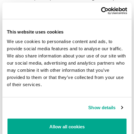
problemas y explotación de Exchange son de conocimiento público.
VULNERABILIDADES Y EXPLOITS
ORACLE
MICROSOFT
This website uses cookies
MICROSOFT WINDOWS
MICROSOFT INTERNET EXPLORER
We use cookies to personalise content and ads, to
provide social media features and to analyse our traffic.
XSS
MARTES DE PARCHES
We also share information about your use of our site with
our social media, advertising and analytics partners who
may combine it with other information that you’ve
Actualizaciones de Microsoft, agosto de
provided to them or that they’ve collected from your use
2013: parches para vulnerabilidades críticas
en IE, análisis sintácticos de fuentes de
of their services.
OpenType y fallas en Exchange OWA
Su dirección de correo electrónico no será publicada.
Los
Show details
campos obligatorios están marcados con
*
Allow all cookies