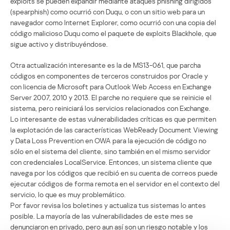
exploits se pueden expandir mediante ataques phishing dirigidos
(spearphish) como ocurrió con Duqu, o con un sitio web para un
navegador como Internet Explorer, como ocurrió con una copia del
código malicioso Duqu como el paquete de exploits Blackhole, que
sigue activo y distribuyéndose.
Otra actualización interesante es la de MS13-061, que parcha
códigos en componentes de terceros construidos por Oracle y
con licencia de Microsoft para Outlook Web Access en Exchange
Server 2007, 2010 y 2013. El parche no requiere que se reinicie el
sistema, pero reiniciará los servicios relacionados con Exchange.
Lo interesante de estas vulnerabilidades críticas es que permiten
la explotación de las características WebReady Document Viewing
y Data Loss Prevention en OWA para la ejecución de código no
sólo en el sistema del cliente, sino también en el mismo servidor
con credenciales LocalService. Entonces, un sistema cliente que
navega por los códigos que recibió en su cuenta de correos puede
ejecutar códigos de forma remota en el servidor en el contexto del
servicio, lo que es muy problemático.
Por favor revisa los boletines y actualiza tus sistemas lo antes
posible. La mayoría de las vulnerabilidades de este mes se
denunciaron en privado, pero aun así son un riesgo notable y los