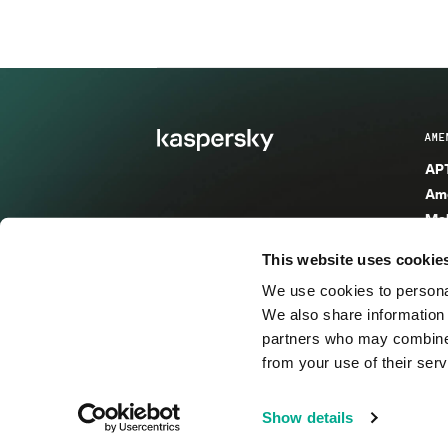
AME
APT
Ame
Mal
Mal
This website uses cookie
Ent
We use cookies to personal
Ame
We also share information 
Ame
partners who may combine i
Spa
from your use of their serv
© 2026 AO Kaspersky Lab. Todos los derechos reservad
Show details