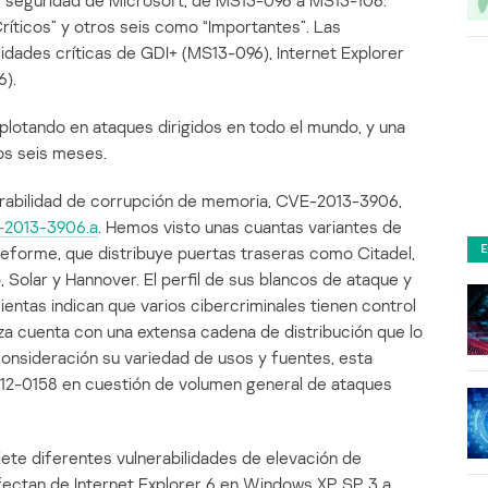
e seguridad de Microsoft, de MS13-096 a MS13-106.
ríticos” y otros seis como “Importantes”. Las
lidades críticas de GDI+ (MS13-096), Internet Explorer
6).
plotando en ataques dirigidos en todo el mundo, y una
os seis meses.
erabilidad de corrupción de memoria, CVE-2013-3906,
E-2013-3906.a
. Hemos visto unas cuantas variantes de
eforme, que distribuye puertas traseras como Citadel,
, Solar y Hannover. El perfil de sus blancos de ataque y
ientas indican que varios cibercriminales tienen control
aza cuenta con una extensa cadena de distribución que lo
onsideración su variedad de usos y fuentes, esta
012-0158 en cuestión de volumen general de ataques
iete diferentes vulnerabilidades de elevación de
afectan de Internet Explorer 6 en Windows XP SP 3 a