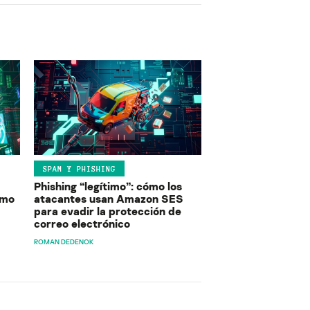
SPAM Y PHISHING
Phishing “legítimo”: cómo los
ómo
atacantes usan Amazon SES
para evadir la protección de
correo electrónico
ROMAN DEDENOK