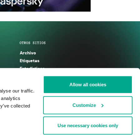
OTROS SITIOS
Archivo
Etiquetas
Estadísticas
Enciclopedia
Descripciones
Allow all cookies
yse our traffic.
g
KSB 2025
 analytics
Customize
y’ve collected
Use necessary cookies only
nos de uso
Acuerdo de licencia
Cookies