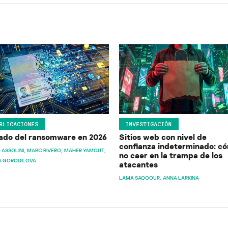
BLICACIONES
INVESTIGACIÓN
ado del ransomware en 2026
Sitios web con nivel de
confianza indeterminado: c
 ASSOLINI
MARC RIVERO
MAHER YAMOUT
no caer en la trampa de los
A GORODILOVA
atacantes
LAMA SAQQOUR
ANNA LARKINA