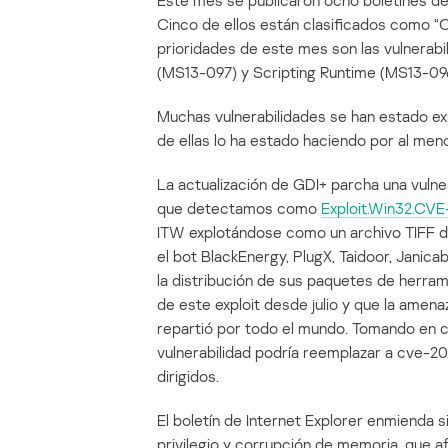
Este mes se publicaron ocho boletines d
Cinco de ellos están clasificados como “C
prioridades de este mes son las vulnerabi
(MS13-097) y Scripting Runtime (MS13-09
Muchas vulnerabilidades se han estado ex
de ellas lo ha estado haciendo por al men
La actualización de GDI+ parcha una vuln
que detectamos como
Exploit.Win32.CV
ITW explotándose como un archivo TIFF d
el bot BlackEnergy, PlugX, Taidoor, Janicab
la distribución de sus paquetes de herram
de este exploit desde julio y que la amen
repartió por todo el mundo. Tomando en c
vulnerabilidad podría reemplazar a cve-2
dirigidos.
El boletín de Internet Explorer enmienda s
privilegio y corrupción de memoria, que 