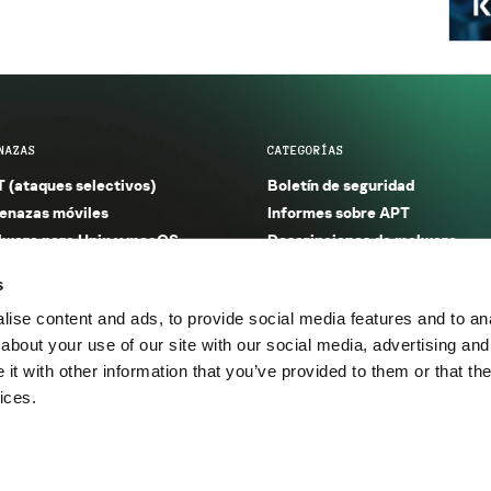
NAZAS
CATEGORÍAS
 (ataques selectivos)
Boletín de seguridad
nazas móviles
Informes sobre APT
ware para Unix y macOS
Descripciones de malware
ware para Windows
Investigación
s
orno seguro (IoT)
Informes sobre malware
ise content and ads, to provide social media features and to anal
nazas financieras
Informes sobre spam y phishin
about your use of our site with our social media, advertising and
nazas industriales
Publicaciones
t with other information that you’ve provided to them or that the
m y phishing
Incidentes
ices.
os.
Política de privacidad
Térmi