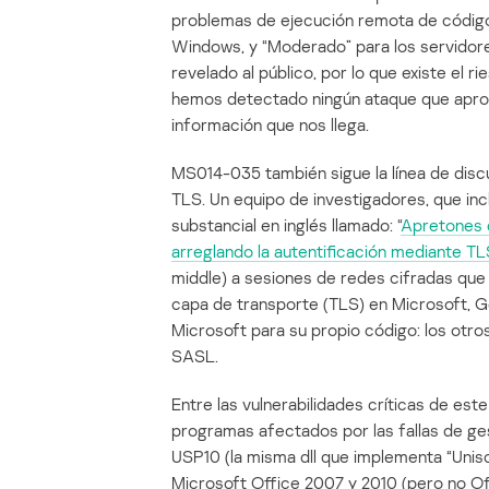
problemas de ejecución remota de código e
Windows, y “Moderado” para los servidore
revelado al público, por lo que existe el r
hemos detectado ningún ataque que aprov
información que nos llega.
MS014-035 también sigue la línea de discu
TLS. Un equipo de investigadores, que inc
substancial en inglés llamado: “
Apretones 
arreglando la autentificación mediante TL
middle) a sesiones de redes cifradas que 
capa de transporte (TLS) en Microsoft, Goo
Microsoft para su propio código: los o
SASL.
Entre las vulnerabilidades críticas de est
programas afectados por las fallas de g
USP10 (la misma dll que implementa “Unisc
Microsoft Office 2007 y 2010 (pero no Off