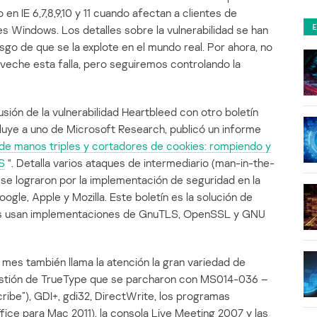
n IE 6,7,8,9,10 y 11 cuando afectan a clientes de
s Windows. Los detalles sobre la vulnerabilidad se han
iesgo de que se la explote en el mundo real. Por ahora, no
eche esta falla, pero seguiremos controlando la
sión de la vulnerabilidad Heartbleed con otro boletín
luye a uno de Microsoft Research, publicó un informe
de manos triples y cortadores de cookies: rompiendo y
S
“. Detalla varios ataques de intermediario (man-in-the-
se lograron por la implementación de seguridad en la
gle, Apple y Mozilla. Este boletín es la solución de
tros usan implementaciones de GnuTLS, OpenSSL y GNU
e mes también llama la atención la gran variedad de
estión de TrueType que se parcharon con MS014-036 –
ribe”), GDI+, gdi32, DirectWrite, los programas
ice para Mac 2011), la consola Live Meeting 2007 y las