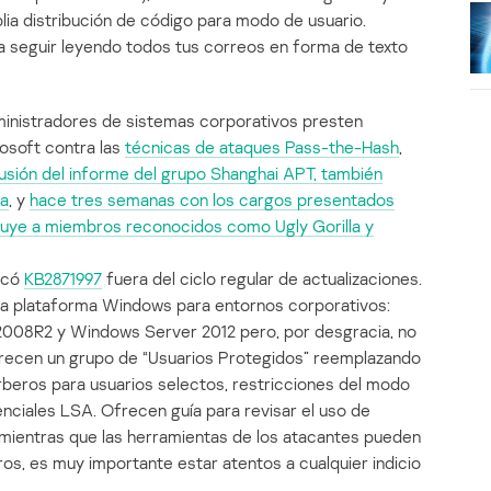
lia distribución de código para modo de usuario.
a seguir leyendo todos tus correos en forma de texto
ministradores de sistemas corporativos presten
rosoft contra las
técnicas de ataques Pass-the-Hash
,
usión del informe del grupo Shanghai APT, también
da
, y
hace tres semanas con los cargos presentados
cluye a miembros reconocidos como Ugly Gorilla y
icó
KB2871997
fuera del ciclo regular de actualizaciones.
e la plataforma Windows para entornos corporativos:
008R2 y Windows Server 2012 pero, por desgracia, no
frecen un grupo de “Usuarios Protegidos” reemplazando
rberos para usuarios selectos, restricciones del modo
enciales LSA. Ofrecen guía para revisar el uso de
 mientras que las herramientas de los atacantes pueden
ros, es muy importante estar atentos a cualquier indicio