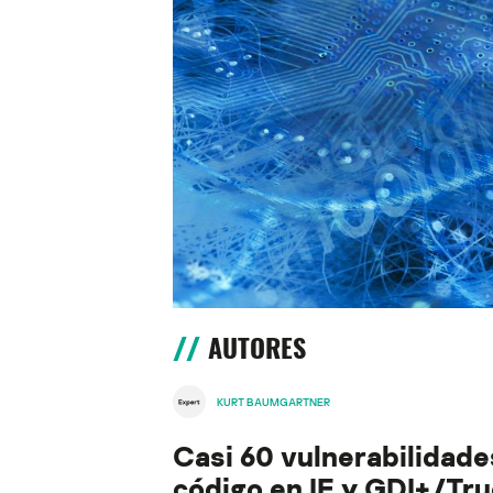
AUTORES
KURT BAUMGARTNER
Casi 60 vulnerabilidade
código en IE y GDI+/Tr