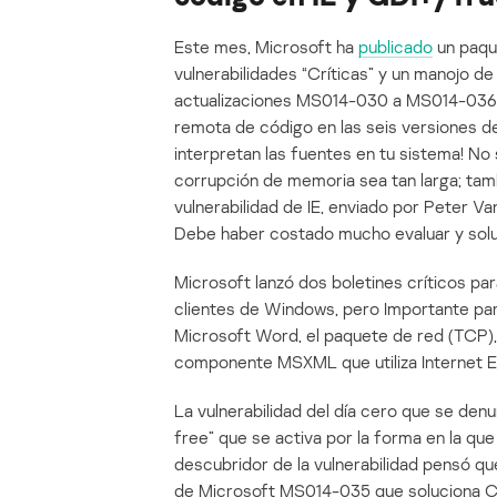
Este mes, Microsoft ha
publicado
un paqu
vulnerabilidades “Críticas” y un manojo d
actualizaciones MS014-030 a MS014-036. ¡
remota de código en las seis versiones d
interpretan las fuentes en tu sistema! No 
corrupción de memoria sea tan larga; ta
vulnerabilidad de IE, enviado por Peter V
Debe haber costado mucho evaluar y solu
Microsoft lanzó dos boletines críticos par
clientes de Windows, pero Importante para
Microsoft Word, el paquete de red (TCP),
componente MSXML que utiliza Internet E
La vulnerabilidad del día cero que se denu
free” que se activa por la forma en la que
descubridor de la vulnerabilidad pensó que
de Microsoft MS014-035 que soluciona CV