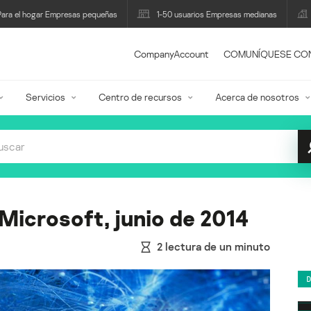
Para el hogar Empresas pequeñas
1-50 usuarios Empresas medianas
CompanyAccount
COMUNÍQUESE CO
Servicios
Centro de recursos
Acerca de nosotros
Microsoft, junio de 2014
2
lectura de un minuto