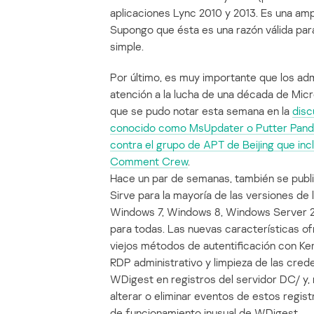
aplicaciones Lync 2010 y 2013. Es una amp
Supongo que ésta es una razón válida par
simple.
Por último, es muy importante que los ad
atención a la lucha de una década de Mic
que se pudo notar esta semana en la
disc
conocido como MsUpdater o Putter Pan
contra el grupo de APT de Beijing que in
Comment Crew
.
Hace un par de semanas, también se publ
Sirve para la mayoría de las versiones d
Windows 7, Windows 8, Windows Server 2
para todas. Las nuevas características o
viejos métodos de autentificación con Ke
RDP administrativo y limpieza de las cred
WDigest en registros del servidor DC/ y,
alterar o eliminar eventos de estos regist
de funcionamiento inusual de WDigest.