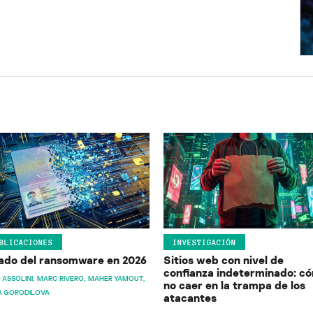
BLICACIONES
INVESTIGACIÓN
ado del ransomware en 2026
Sitios web con nivel de
confianza indeterminado: c
 ASSOLINI
MARC RIVERO
MAHER YAMOUT
no caer en la trampa de los
A GORODILOVA
atacantes