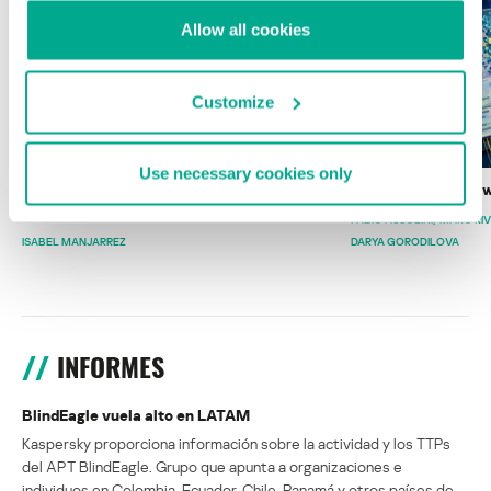
Allow all cookies
Customize
Use necessary cookies only
Wardriving en México: preparativos para
Estado del ransomw
la Copa Mundial de Fútbol 2026
FABIO ASSOLINI
MARC RI
ISABEL MANJARREZ
DARYA GORODILOVA
INFORMES
BlindEagle vuela alto en LATAM
Kaspersky proporciona información sobre la actividad y los TTPs
del APT BlindEagle. Grupo que apunta a organizaciones e
individuos en Colombia, Ecuador, Chile, Panamá y otros países de