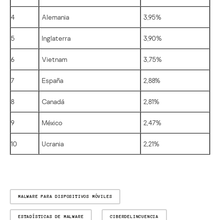
4
Alemania
3,95%
5
Inglaterra
3,90%
6
Vietnam
3,75%
7
España
2,88%
8
Canadá
2,81%
9
México
2,47%
10
Ucrania
2,21%
MALWARE PARA DISPOSITIVOS MÓVILES
ESTADÍSTICAS DE MALWARE
CIBERDELINCUENCIA