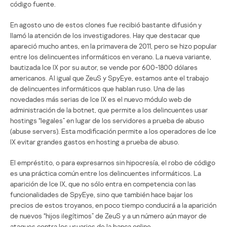
código fuente.
En agosto uno de estos clones fue recibió bastante difusión y
llamó la atención de los investigadores. Hay que destacar que
apareció mucho antes, en la primavera de 2011, pero se hizo popular
entre los delincuentes informáticos en verano. La nueva variante,
bautizada Ice IX por su autor, se vende por 600-1800 dólares
americanos. Al igual que ZeuS y SpyEye, estamos ante el trabajo
de delincuentes informáticos que hablan ruso. Una de las
novedades más serias de Ice IX es el nuevo módulo web de
administración de la botnet, que permite a los delincuentes usar
hostings “legales” en lugar de los servidores a prueba de abuso
(abuse servers). Esta modificación permite a los operadores de Ice
IX evitar grandes gastos en hosting a prueba de abuso.
El empréstito, o para expresarnos sin hipocresía, el robo de código
es una práctica común entre los delincuentes informáticos. La
aparición de Ice IX, que no sólo entra en competencia con las
funcionalidades de SpyEye, sino que también hace bajar los
precios de estos troyanos, en poco tiempo conducirá a la aparición
de nuevos “hijos ilegítimos” de ZeuS y a un número aún mayor de
ataques contra los usuarios de la banca online.