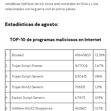
vandálicas (deface) de los sitios web estatales en Siria y Livia,
relacionados con la guerra civil en estos países.
Estadísticas de agosto:
TOP-10 de programas maliciosos en Internet
1
Blocked
45643803
72,76%
2
Trojan.Script.Iframer
1677006
2,67%
3
Trojan.Script.Generic
1230615
1,96%
4
Trojan.Win32.Generic
758315
1,21%
5
Exploit.Script.Generic
671473
1,09%
6
AdWare.Win32.Shopper.ee
462860
1,07%