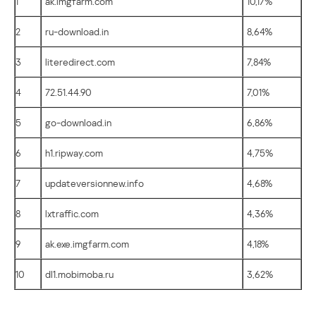
1
ak.imgfarm.com
10,17%
2
ru-download.in
8,64%
3
literedirect.com
7,84%
4
72.51.44.90
7,01%
5
go-download.in
6,86%
6
h1.ripway.com
4,75%
7
updateversionnew.info
4,68%
8
lxtraffic.com
4,36%
9
ak.exe.imgfarm.com
4,18%
10
dl1.mobimoba.ru
3,62%