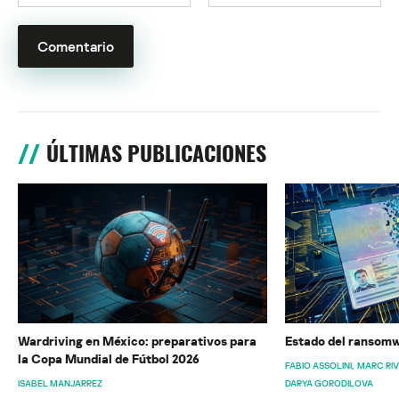
ÚLTIMAS PUBLICACIONES
Wardriving en México: preparativos para
Estado del ransomw
la Copa Mundial de Fútbol 2026
FABIO ASSOLINI
MARC RI
ISABEL MANJARREZ
DARYA GORODILOVA