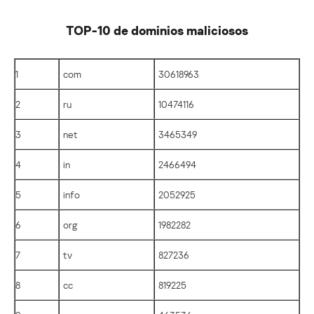
TOP-10 de dominios maliciosos
1
com
30618963
2
ru
10474116
3
net
3465349
4
in
2466494
5
info
2052925
6
org
1982282
7
tv
827236
8
cc
819225