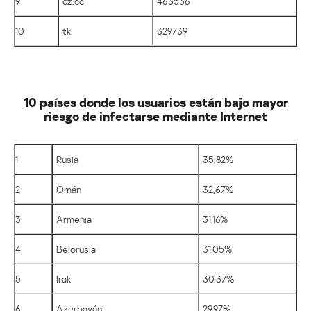
9
cz.cc
463536
10
tk
329739
10 países donde los usuarios están bajo mayor
riesgo de infectarse mediante Internet
1
Rusia
35,82%
2
Omán
32,67%
3
Armenia
31,16%
4
Belorusia
31,05%
5
Irak
30,37%
6
Azerbayán
29,97%