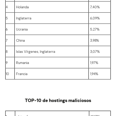
4
Holanda
7,40%
5
Inglaterra
6,09%
6
Ucrania
5,27%
7
China
3,98%
8
Islas Vírgenes, Inglaterra
3,07%
9
Rumania
1,97%
10
Francia
1,94%
TOP-10 de hostings maliciosos