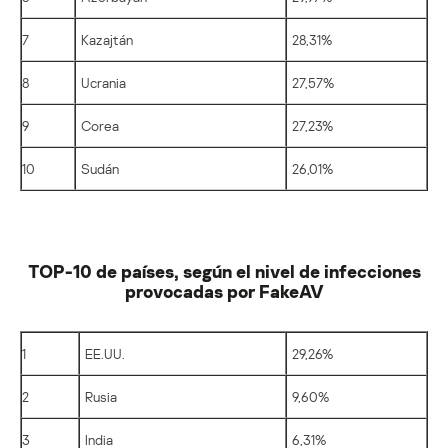
7
Kazajtán
28,31%
8
Ucrania
27,57%
9
Corea
27,23%
10
Sudán
26,01%
TOP-10 de países, según el nivel de infecciones
provocadas por FakeAV
1
EE.UU.
29,26%
2
Rusia
9,60%
3
India
6,31%