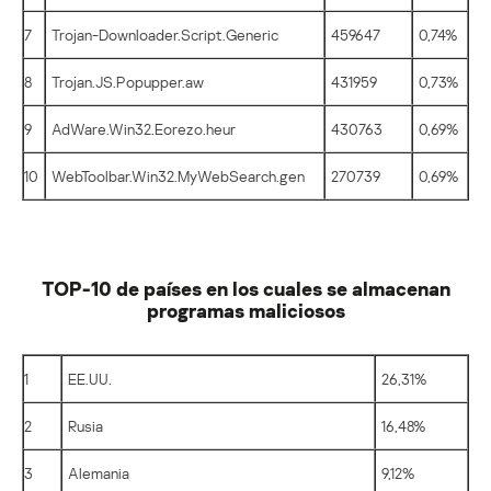
7
Trojan-Downloader.Script.Generic
459647
0,74%
8
Trojan.JS.Popupper.aw
431959
0,73%
9
AdWare.Win32.Eorezo.heur
430763
0,69%
10
WebToolbar.Win32.MyWebSearch.gen
270739
0,69%
TOP-10 de países en los cuales se almacenan
programas maliciosos
1
EE.UU.
26,31%
2
Rusia
16,48%
3
Alemania
9,12%