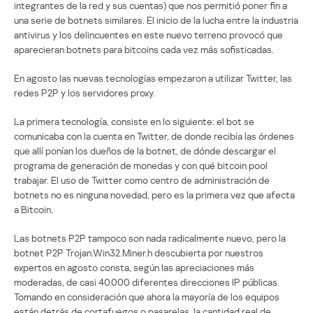
integrantes de la red y sus cuentas) que nos permitió poner fin a
una serie de botnets similares. El inicio de la lucha entre la industria
antivirus y los delincuentes en este nuevo terreno provocó que
aparecieran botnets para bitcoins cada vez más sofisticadas.
En agosto las nuevas tecnologías empezaron a utilizar Twitter, las
redes P2P y los servidores proxy.
La primera tecnología, consiste en lo siguiente: el bot se
comunicaba con la cuenta en Twitter, de donde recibía las órdenes
que allí ponían los dueños de la botnet, de dónde descargar el
programa de generación de monedas y con qué bitcoin pool
trabajar. El uso de Twitter como centro de administración de
botnets no es ninguna novedad, pero es la primera vez que afecta
a Bitcoin.
Las botnets P2P tampoco son nada radicalmente nuevo, pero la
botnet P2P Trojan.Win32.Miner.h descubierta por nuestros
expertos en agosto consta, según las apreciaciones más
moderadas, de casi 40.000 diferentes direcciones IP públicas.
Tomando en consideración que ahora la mayoría de los equipos
están detrás de cortafuegos o pasarelas, la cantidad real de