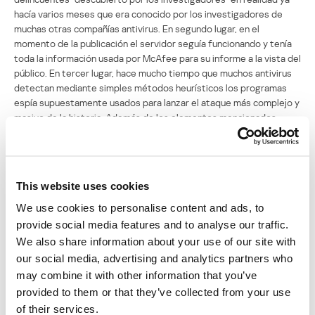
hacía varios meses que era conocido por los investigadores de
muchas otras compañías antivirus. En segundo lugar, en el
momento de la publicación el servidor seguía funcionando y tenía
toda la información usada por McAfee para su informe a la vista del
público. En tercer lugar, hace mucho tiempo que muchos antivirus
detectan mediante simples métodos heurísticos los programas
espía supuestamente usados para lanzar el ataque más complejo y
masivo de la historia. Además de los elementos mencionados,
hubo otros que también provocaron preguntas sobre el informe.
Estas preguntas fueron hechas en público, entre otros por los
expertos de Kaspersky Lab.
This website uses cookies
Nuestra investigación permite afirmar que Shady Rat no ha sido ni
el más prolongado, ni el mayor, ni el más sofisticado de la historia.
We use cookies to personalise content and ads, to
Es más, consideramos inadmisible la publicación de información
provide social media features and to analyse our traffic.
sobre cualquier ataque sin la descripción de todos los
We also share information about your use of our site with
componentes y tecnologías, ya que las publicaciones limitadas no
our social media, advertising and analytics partners who
dan a los especialistas la posibilidad de adoptar las medidas
may combine it with other information that you’ve
correspondientes para defender sus propios recursos.
provided to them or that they’ve collected from your use
Y con aún mayor responsabilidad hay que tomar la publicación de
of their services.