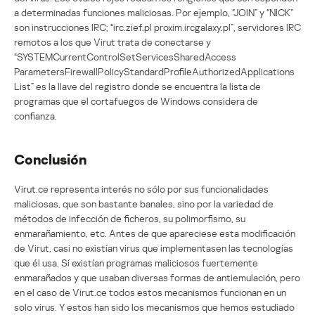
a determinadas funciones maliciosas. Por ejemplo, “JOIN” y “NICK”
son instrucciones IRC; “irc.zief.pl proxim.ircgalaxy.pl”, servidores IRC
remotos a los que Virut trata de conectarse y
“SYSTEMCurrentControlSet
ServicesSharedAccess
ParametersFirewallPolicy
StandardProfileAuthorizedApplications
List” es la llave del registro donde se encuentra la lista de
programas que el cortafuegos de Windows considera de
confianza.
Conclusión
Virut.ce representa interés no sólo por sus funcionalidades
maliciosas, que son bastante banales, sino por la variedad de
métodos de infección de ficheros, su polimorfismo, su
enmarañamiento, etc. Antes de que apareciese esta modificación
de Virut, casi no existían virus que implementasen las tecnologías
que él usa. Sí existían programas maliciosos fuertemente
enmarañados y que usaban diversas formas de antiemulación, pero
en el caso de Virut.ce todos estos mecanismos funcionan en un
solo virus. Y estos han sido los mecanismos que hemos estudiado