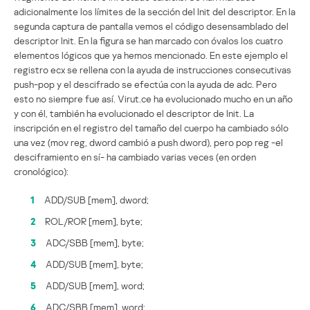
adicionalmente los límites de la sección del Init del descriptor. En la
segunda captura de pantalla vemos el código desensamblado del
descriptor Init. En la figura se han marcado con óvalos los cuatro
elementos lógicos que ya hemos mencionado. En este ejemplo el
registro ecx se rellena con la ayuda de instrucciones consecutivas
push-pop y el descifrado se efectúa con la ayuda de adc. Pero
esto no siempre fue así. Virut.ce ha evolucionado mucho en un año
y con él, también ha evolucionado el descriptor de Init. La
inscripción en el registro del tamaño del cuerpo ha cambiado sólo
una vez (mov reg, dword cambió a push dword), pero pop reg -el
desciframiento en sí- ha cambiado varias veces (en orden
cronológico):
1
ADD/SUB [mem], dword;
2
ROL/ROR [mem], byte;
3
ADC/SBB [mem], byte;
4
ADD/SUB [mem], byte;
5
ADD/SUB [mem], word;
6
ADC/SBB [mem], word;