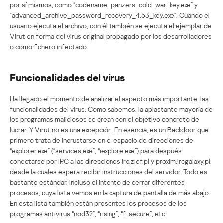
por sí mismos, como “codename_panzers_cold_war_key.exe” y
“advanced_archive_password_recovery_4.53_key.exe”. Cuando el
usuario ejecuta el archivo, con él también se ejecuta el ejemplar de
Virut en forma del virus original propagado por los desarrolladores
o como fichero infectado.
Funcionalidades del virus
Ha llegado el momento de analizar el aspecto más importante: las
funcionalidades del virus. Como sabemos, la aplastante mayoría de
los programas maliciosos se crean con el objetivo concreto de
lucrar. Y Virut no es una excepción. En esencia, es un Backdoor que
primero trata de incrustarse en el espacio de direcciones de
“explorer.exe” (“services.exe”, “iexplore.exe”) para después
conectarse por IRC a las direcciones irc.zief.pl y proxim.ircgalaxy.pl,
desde la cuales espera recibir instrucciones del servidor. Todo es
bastante estándar, incluso el intento de cerrar diferentes
procesos, cuya lista vemos en la captura de pantalla de más abajo.
En esta lista también están presentes los procesos de los
programas antivirus “nod32”, “rising”, “f-secure”, etc.