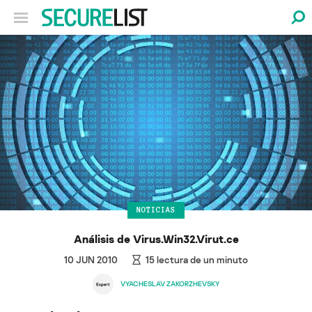
NOTICIAS
Análisis de Virus.Win32.Virut.ce
10 JUN 2010
15
lectura de un minuto
VYACHESLAV ZAKORZHEVSKY