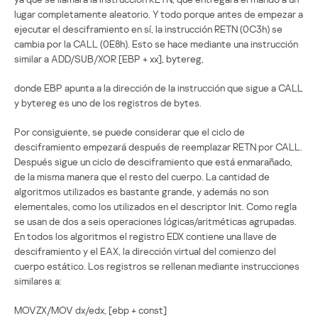
lugar completamente aleatorio. Y todo porque antes de empezar a
ejecutar el desciframiento en sí, la instrucción RETN (0C3h) se
cambia por la CALL (0E8h). Esto se hace mediante una instrucción
similar a ADD/SUB/XOR [EBP + xx], bytereg,
donde EBP apunta a la dirección de la instrucción que sigue a CALL
y bytereg es uno de los registros de bytes.
Por consiguiente, se puede considerar que el ciclo de
desciframiento empezará después de reemplazar RETN por CALL.
Después sigue un ciclo de desciframiento que está enmarañado,
de la misma manera que el resto del cuerpo. La cantidad de
algoritmos utilizados es bastante grande, y además no son
elementales, como los utilizados en el descriptor Init. Como regla
se usan de dos a seis operaciones lógicas/aritméticas agrupadas.
En todos los algoritmos el registro EDX contiene una llave de
desciframiento y el EAX, la dirección virtual del comienzo del
cuerpo estático. Los registros se rellenan mediante instrucciones
similares a:
MOVZX/MOV dx/edx, [ebp + const]