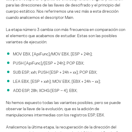
para las direcciones de las llaves de descifrado y el principio del
cuerpo estático. Nos referiremos una vez más a esta dirección
cuando analicemos el descriptor Main.
La etapa número 3 cambia con más frecuencia en comparación con
el elemento que acabamos de estudiar. Estas son las posibles
variantes de ejecución:
MOV EBX, [ApiFunc]/MOV EBX, [ESP + 24h];
PUSH [ApiFunc]/[ESP + 24h]; POP EBX;
SUB ESP, xxh; PUSH [ESP + 24h + xx]; POP EBX;
LEA EBX, [ESP + xxh]; MOV EBX, [EBX + 24h – xx];
ADD ESP, 28h; XCHG [ESP – 4], EBX;
No hemos expuesto todas las variantes posibles, pero se puede
observar la llave de la evolución, que es la adición de
manipulaciones intermedias con los registros ESP, EBX.
Analicemos la última etapa, la recuperación de la dirección del