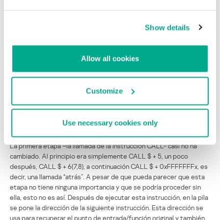
PUSHAD
MOV EBX, [GetModuleHandleA]
XOR [ESP + 20h], Key
Show details
Este código corresponde en su totalidad a la lógica de
funcionamiento de todo el bloque. Ahora seguiremos los cambios
Allow all cookies
de todas las etapas en el tiempo. El único punto que no
analizaremos en profundidad es el segundo (la conservación del
contenido original de los registros), ya que este elemento siempre
Customize
se implementa mediante la instrucción PUSHAD.
Ahora empezaremos a analizar con más detalle cada una de las
Use necessary cookies only
etapas del esquema lógico de funcionamiento del bloque.
La primera etapa –la llamada de la instrucción CALL- casi no ha
cambiado. Al principio era simplemente CALL $ + 5, un poco
después, CALL $ + 6(7,8), a continuación CALL $ + 0xFFFFFFFx, es
decir, una llamada “atrás”. A pesar de que pueda parecer que esta
etapa no tiene ninguna importancia y que se podría proceder sin
ella, esto no es así. Después de ejecutar esta instrucción, en la pila
se pone la dirección de la siguiente instrucción. Esta dirección se
usa para recuperar el punto de entrada/función original y también