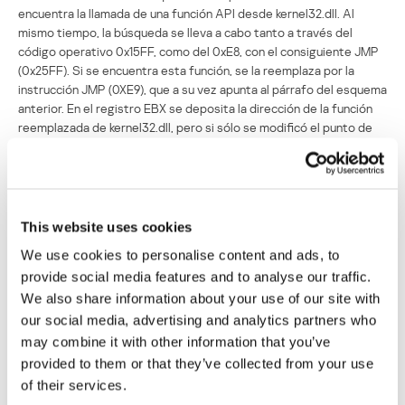
encuentra la llamada de una función API desde kernel32.dll. Al
mismo tiempo, la búsqueda se lleva a cabo tanto a través del
código operativo 0x15FF, como del 0xE8, con el consiguiente JMP
(0x25FF). Si se encuentra esta función, se la reemplaza por la
instrucción JMP (0XE9), que a su vez apunta al párrafo del esquema
anterior. En el registro EBX se deposita la dirección de la función
reemplazada de kernel32.dll, pero si sólo se modificó el punto de
entrada, se pone en el registro el valor (ESP + 24), es decir, la
dirección de regreso de la aplicación a kernel32.dll. En adelante, el
contenido de este registro se usará para obtener las direcciones
de las funciones exportadas desde la biblioteca. Cuando se aplique
la técnica EPO el valor (ESP +20) contendrá la dirección de la
This website uses cookies
instrucción que sigue a la llamada de la función API modificada, de
We use cookies to personalise content and ads, to
lo contrario, contendrá el punto de entrada original.
provide social media features and to analyse our traffic.
En el caso más simple, si excluimos el enmarañamiento, , la
We also share information about your use of our site with
recuperación del punto de entrada o la función en el código
our social media, advertising and analytics partners who
assembler ocurrirá de la siguiente manera (considerando que se
may combine it with other information that you’ve
reemplazó la función GetModuleHandleA):
provided to them or that they’ve collected from your use
of their services.
CALL $ + 5