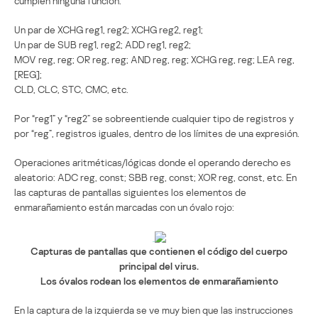
cumplen ninguna función:
Un par de XCHG reg1, reg2; XCHG reg2, reg1;
Un par de SUB reg1, reg2; ADD reg1, reg2;
MOV reg, reg; OR reg, reg; AND reg, reg; XCHG reg, reg; LEA reg,
[REG];
CLD, CLC, STC, CMC, etc.
Por “reg1” y “reg2” se sobreentiende cualquier tipo de registros y
por “reg”, registros iguales, dentro de los límites de una expresión.
Operaciones aritméticas/lógicas donde el operando derecho es
aleatorio: ADC reg, const; SBB reg, const; XOR reg, const, etc. En
las capturas de pantallas siguientes los elementos de
enmarañamiento están marcadas con un óvalo rojo:
Capturas de pantallas que contienen el código del cuerpo
principal del virus.
Los óvalos rodean los elementos de enmarañamiento
En la captura de la izquierda se ve muy bien que las instrucciones