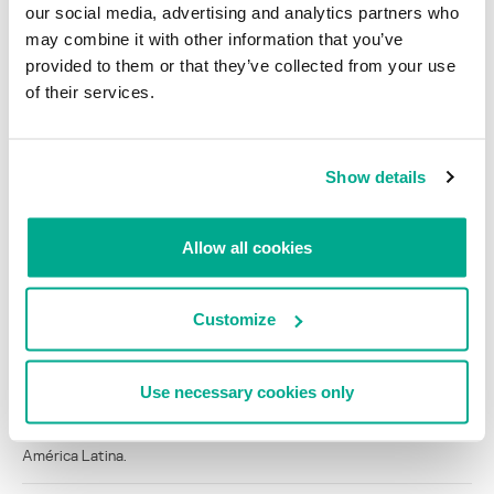
Kaspersky Security Bulletin 2012. Desarrollo de
our social media, advertising and analytics partners who
las amenazas informáticas en 2012
may combine it with other information that you’ve
provided to them or that they’ve collected from your use
of their services.
NOTICIAS
Nueva vulnerabilidad en Skype deja que te
hackeen la cuenta
Show details
Cargar más
Allow all cookies
INFORMES
Customize
BlindEagle vuela alto en LATAM
Kaspersky proporciona información sobre la actividad y los TTPs
Use necessary cookies only
del APT BlindEagle. Grupo que apunta a organizaciones e
individuos en Colombia, Ecuador, Chile, Panamá y otros países de
América Latina.