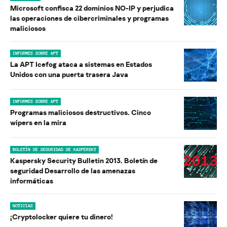
Microsoft confisca 22 dominios NO-IP y perjudica
las operaciones de cibercriminales y programas
maliciosos
INFORMES SOBRE APT
La APT Icefog ataca a sistemas en Estados
Unidos con una puerta trasera Java
INFORMES SOBRE APT
Programas maliciosos destructivos. Cinco
wipers en la mira
BOLETÍN DE SEGURIDAD DE KASPERSKY
Kaspersky Security Bulletin 2013. Boletín de
seguridad Desarrollo de las amenazas
informáticas
NOTICIAS
¡Cryptolocker quiere tu dinero!