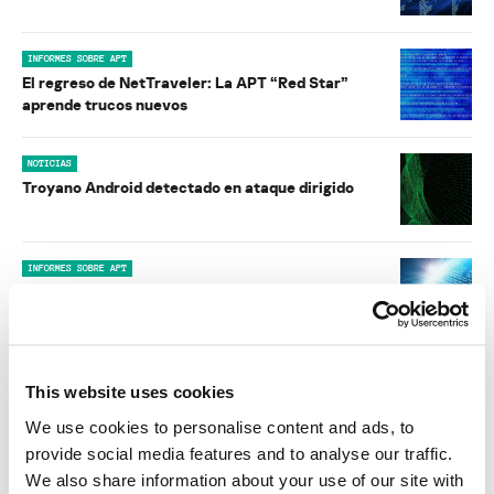
INFORMES SOBRE APT
El regreso de NetTraveler: La APT “Red Star”
aprende trucos nuevos
NOTICIAS
Troyano Android detectado en ataque dirigido
INFORMES SOBRE APT
Nuevos ataques sobre Uyghur y el Tíbet utilizan
exploits PDF
NOTICIAS
This website uses cookies
Se intensifican los ciberataques contra los
usuarios Uyghur de Mac OS X
We use cookies to personalise content and ads, to
provide social media features and to analyse our traffic.
We also share information about your use of our site with
BOLETÍN DE SEGURIDAD DE KASPERSKY