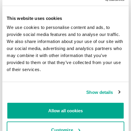
This website uses cookies
We use cookies to personalise content and ads, to
provide social media features and to analyse our traffic.
We also share information about your use of our site with
our social media, advertising and analytics partners who
may combine it with other information that you’ve
Cabe señalar que estos datos estadísticos se refieren a la
provided to them or that they’ve collected from your use
cantidad de víctimas cuyos archivos no estaban codificados aún. Si
of their services.
actúan con rapidez tras la infección y limpian su sistema con una
herramienta antimalware, entonces es posible que sus archivos no
lleguen a codificarse.
Show details
Estrategias de defensa
Allow all cookies
Cryptolocker utiliza una metodología sólida para codificar archivos
y se asegura que las versiones no codificadas no se puedan
recuperar con herramientas como
Photorec
. La mejor estrategia
Customize