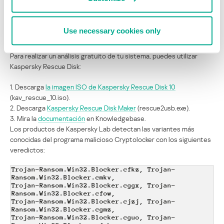
consiste en asegurarse de ejecutar una solución antimalware
actualizada y capaz de neutralizar la infección. El sistema Host
Intrusion Prevention System de Kaspersky Lab es capaz de
Use necessary cookies only
neutralizar incluso las versiones desconocidas de este troyano.
Para realizar un análisis gratuito de tu sistema, puedes utilizar
Kaspersky Rescue Disk:
1. Descarga
la imagen ISO de Kaspersky Rescue Disk 10
(kav_rescue_10.iso).
2. Descarga
Kaspersky Rescue Disk Maker
(rescue2usb.exe).
3. Mira la
documentación
en Knowledgebase.
Los productos de Kaspersky Lab detectan las variantes más
conocidas del programa malicioso Cryptolocker con los siguientes
veredictos:
Trojan-Ransom.Win32.Blocker.cfkz, Trojan-
Ransom.Win32.Blocker.cmkv,
Trojan-Ransom.Win32.Blocker.cggx, Trojan-
Ransom.Win32.Blocker.cfow,
Trojan-Ransom.Win32.Blocker.cjzj, Trojan-
Ransom.Win32.Blocker.cgmz,
Trojan-Ransom.Win32.Blocker.cguo, Trojan-