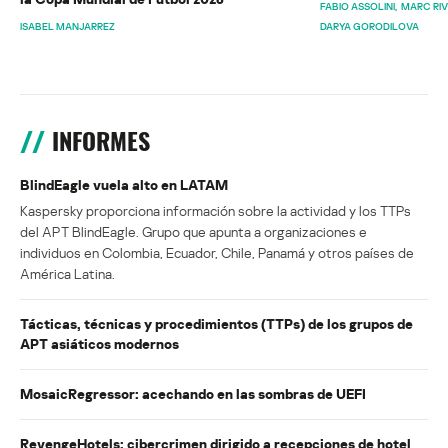
FABIO ASSOLINI
MARC RI
ISABEL MANJARREZ
DARYA GORODILOVA
INFORMES
BlindEagle vuela alto en LATAM
Kaspersky proporciona información sobre la actividad y los TTPs
del APT BlindEagle. Grupo que apunta a organizaciones e
individuos en Colombia, Ecuador, Chile, Panamá y otros países de
América Latina.
Tácticas, técnicas y procedimientos (TTPs) de los grupos de
APT asiáticos modernos
MosaicRegressor: acechando en las sombras de UEFI
RevengeHotels: cibercrimen dirigido a recepciones de hotel