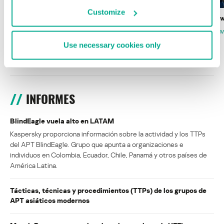
Customize
Wardriving en México: preparativos para
Estado del ransomw
la Copa Mundial de Fútbol 2026
FABIO ASSOLINI
MARC RI
ISABEL MANJARREZ
DARYA GORODILOVA
Use necessary cookies only
INFORMES
BlindEagle vuela alto en LATAM
Kaspersky proporciona información sobre la actividad y los TTPs
del APT BlindEagle. Grupo que apunta a organizaciones e
individuos en Colombia, Ecuador, Chile, Panamá y otros países de
América Latina.
Tácticas, técnicas y procedimientos (TTPs) de los grupos de
APT asiáticos modernos