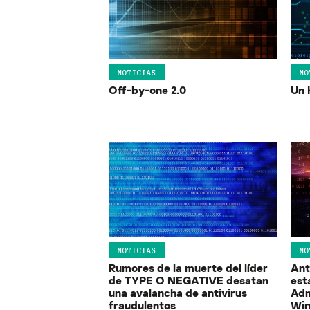
NOTICIAS
NO
Off-by-one 2.0
Un 
NOTICIAS
NO
Rumores de la muerte del líder
Ant
de TYPE O NEGATIVE desatan
est
una avalancha de antivirus
Adm
fraudulentos
Wi