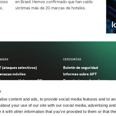
cioso
en Brasil. Hemos confirmado que han caído
s.
víctimas más de 20 marcas de hoteles.
NAZAS
CATEGORÍAS
 (ataques selectivos)
Boletín de seguridad
nazas móviles
Informes sobre APT
ware para Unix y macOS
Descripciones de malware
ware para Windows
Investigación
s
orno seguro (IoT)
Informes sobre malware
ise content and ads, to provide social media features and to anal
nazas financieras
Informes sobre spam y phishin
about your use of our site with our social media, advertising and
nazas industriales
Publicaciones
t with other information that you’ve provided to them or that the
m y phishing
Incidentes