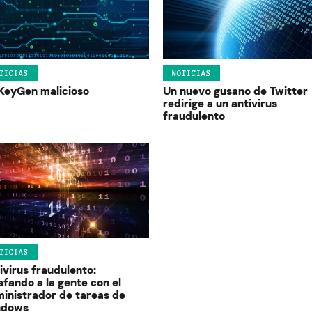
TICIAS
NOTICIAS
KeyGen malicioso
Un nuevo gusano de Twitter
redirige a un antivirus
fraudulento
TICIAS
ivirus fraudulento:
afando a la gente con el
inistrador de tareas de
ndows