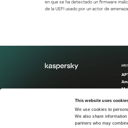
en que se ha detectado un firmware mali
de la UEFI usado por un actor de amenaza
AME
APT
Ame
Mal
Mal
This website uses cookie
Ent
We use cookies to personal
Ame
We also share information 
Ame
partners who may combine i
Spa