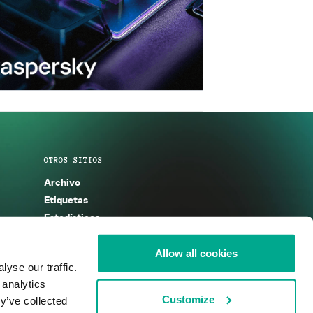
OTROS SITIOS
Archivo
Etiquetas
Estadísticas
Enciclopedia
Descripciones
Allow all cookies
yse our traffic.
g
KSB 2025
 analytics
Customize
y’ve collected