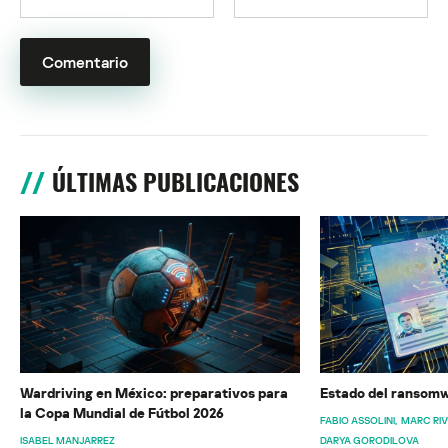
ÚLTIMAS PUBLICACIONES
Wardriving en México: preparativos para
Estado del ransomw
la Copa Mundial de Fútbol 2026
FABIO ASSOLINI
MARC RI
ISABEL MANJARREZ
DARYA GORODILOVA