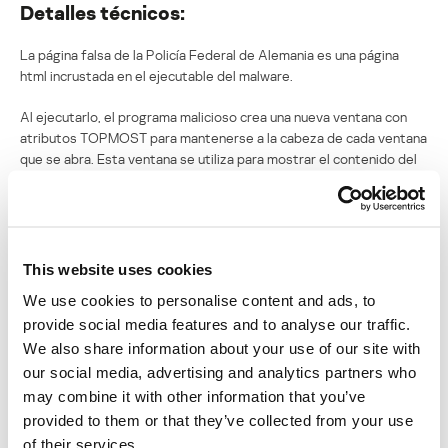
Detalles técnicos:
La página falsa de la Policía Federal de Alemania es una página
html incrustada en el ejecutable del malware.
Al ejecutarlo, el programa malicioso crea una nueva ventana con
atributos TOPMOST para mantenerse a la cabeza de cada ventana
que se abra. Esta ventana se utiliza para mostrar el contenido del
archivo html, mediante el uso de OLE y el control WebBrowser.
Se crea una nueva amenaza para eliminar TaskManager y suspender
Windows Explorer. Pero antes de hacerlo, el malware toma el
control del shell predeterminado de Windows dentro de la llave de
This website uses cookies
registros (HKEY_LOCAL_MACHINESOFTWAREMicrosoftWindows
We use cookies to personalise content and ads, to
NTCurrentVersionWinlogon) y reemplaza explorer.exe.
provide social media features and to analyse our traffic.
Después inicia un bucle infinito y trata de destruir el proceso
We also share information about your use of our site with
“taskmgr.exe” si se está ejecutando. También suspende
our social media, advertising and analytics partners who
“explorer.exe” cada 100 milisegundos para bloquear las
may combine it with other information that you’ve
interacciones del usuario:
provided to them or that they’ve collected from your use
of their services.