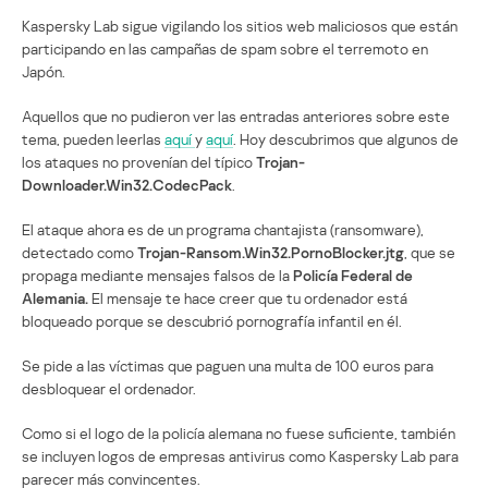
Kaspersky Lab sigue vigilando los sitios web maliciosos que están
participando en las campañas de spam sobre el terremoto en
Japón.
Aquellos que no pudieron ver las entradas anteriores sobre este
tema, pueden leerlas
aquí
y
aquí
. Hoy descubrimos que algunos de
los ataques no provenían del típico
Trojan-
Downloader.Win32.CodecPack
.
El ataque ahora es de un programa chantajista (ransomware),
detectado como
Trojan-Ransom.Win32.PornoBlocker.jtg
, que se
propaga mediante mensajes falsos de la
Policía Federal de
Alemania.
El mensaje te hace creer que tu ordenador está
bloqueado porque se descubrió pornografía infantil en él.
Se pide a las víctimas que paguen una multa de 100 euros para
desbloquear el ordenador.
Como si el logo de la policía alemana no fuese suficiente, también
se incluyen logos de empresas antivirus como Kaspersky Lab para
parecer más convincentes.