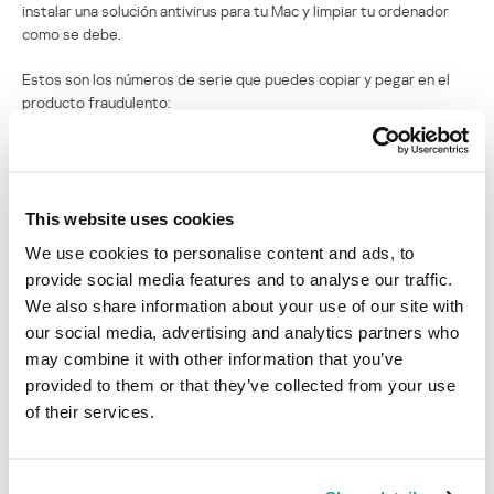
instalar una solución antivirus para tu Mac y limpiar tu ordenador
como se debe.
Estos son los números de serie que puedes copiar y pegar en el
producto fraudulento:
1
1837
-
4164
-
2913
2
2073
-
2182
-
0724
3
8334
-
8928
-
9153
4
6241
-
9412
-
3024
This website uses cookies
5
4734
-
1427
-
9744
6
7593
-
5662
-
8323
We use cookies to personalise content and ads, to
7
9738
-
3426
-
1840
provide social media features and to analyse our traffic.
8
3248
-
2425
-
5577
9
5435
-
2648
-
4232
We also share information about your use of our site with
10
1515
-
8434
-
7756
our social media, advertising and analytics partners who
Para concluir, quiero decir que este antivirus fraudulento está bien
may combine it with other information that you’ve
diseñado, y el servicio de “limpieza después del pago” sí se realiza.
provided to them or that they’ve collected from your use
of their services.
Los criminales hacen un gran esfuerzo para que la víctima piense
que el producto funciona y vuelva a comprarlo en el futuro.