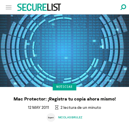
NOTICIAS
Mac Protector: ¡Registra tu copia ahora mismo!
12 MAY 2011
2
lectura de un minuto
NICOLAS BRULEZ