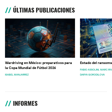
ÚLTIMAS PUBLICACIONES
Wardriving en México: preparativos para
Estado del ransomw
la Copa Mundial de Fútbol 2026
FABIO ASSOLINI
MARC RI
ISABEL MANJARREZ
DARYA GORODILOVA
INFORMES