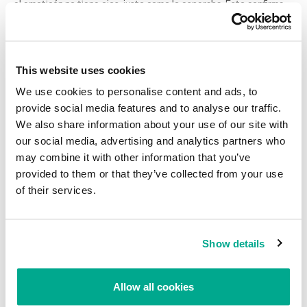
el emoticón no tiene ojos, justo como lo esperaba. Esto confirma
que esta persona está en la región que pensábamos.
Resumen:
This website uses cookies
Los del servicio técnico del antivirus fraudulento me atendieron a
We use cookies to personalise content and ads, to
las 4am, lo que prueba que en realidad trabajan todo el día, todos
provide social media features and to analyse our traffic.
los días. Ofrecen ayuda por correo electrónico, chat y teléfono, y
We also share information about your use of our site with
están muy bien organizados. Se pueden conseguir Removedores
our social media, advertising and analytics partners who
para variantes antiguas de sus productos y versiones de prueba
may combine it with other information that you’ve
para sus productos más recientes. Los nuevos productos “limpian”
el equipo, a diferencia de los anteriores. Grabé un par de sesiones,
provided to them or that they’ve collected from your use
así que pueden echarles un vistazo
of their services.
Show details
Allow all cookies