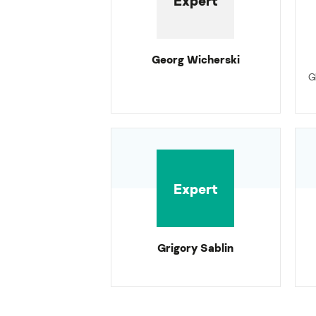
Expert
Georg Wicherski
G
Expert
Grigory Sablin