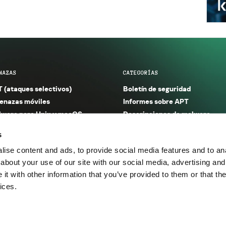
NAZAS
CATEGORÍAS
 (ataques selectivos)
Boletín de seguridad
nazas móviles
Informes sobre APT
ware para Unix y macOS
Descripciones de malware
ware para Windows
Investigación
s
orno seguro (IoT)
Informes sobre malware
ise content and ads, to provide social media features and to anal
nazas financieras
Informes sobre spam y phishin
about your use of our site with our social media, advertising and
nazas industriales
Publicaciones
t with other information that you’ve provided to them or that the
m y phishing
Incidentes
ices.
os.
Política de privacidad
Térmi