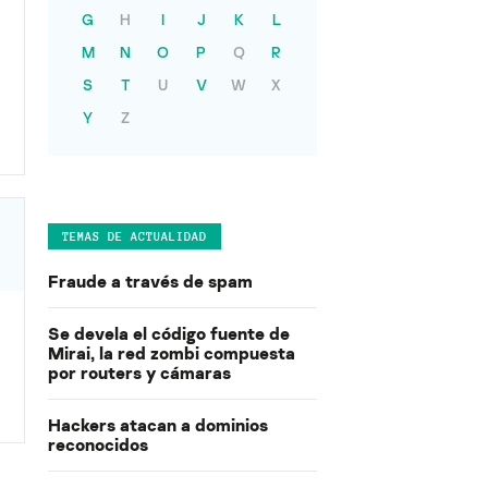
G
H
I
J
K
L
M
N
O
P
Q
R
S
T
U
V
W
X
Y
Z
TEMAS DE ACTUALIDAD
Fraude a través de spam
Se devela el código fuente de
Mirai, la red zombi compuesta
por routers y cámaras
Hackers atacan a dominios
reconocidos