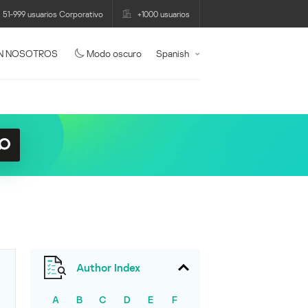
51-999 usuarios Corporativo
+1000 usuarios
N NOSOTROS
Modo oscuro
Spanish
Author Index
A
B
C
D
E
F