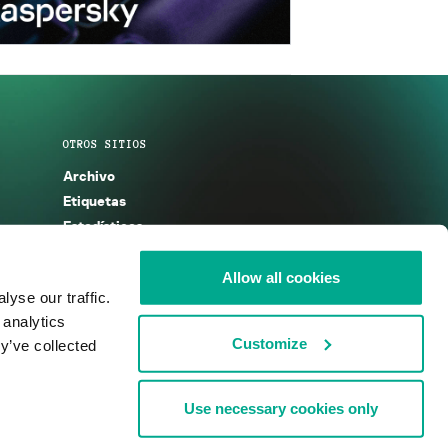
OTROS SITIOS
Archivo
Etiquetas
Estadísticas
Enciclopedia
Descripciones
Allow all cookies
yse our traffic.
g
KSB 2025
 analytics
Customize
y’ve collected
Use necessary cookies only
nos de uso
Acuerdo de licencia
Cookies