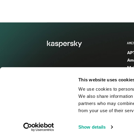
AME
APT
Ame
Mal
Mal
This website uses cookie
Ent
We use cookies to personal
Ame
We also share information 
Ame
partners who may combine i
Spa
from your use of their serv
© 2026 AO Kaspersky Lab. Todos los derechos reservad
Show details