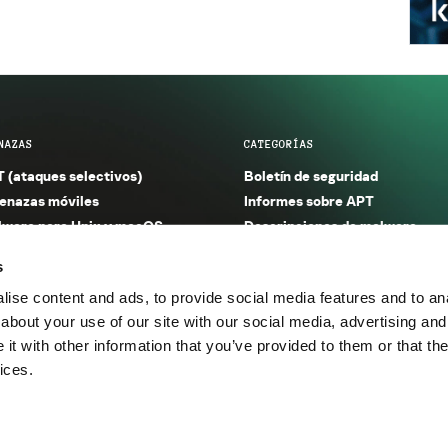
NAZAS
CATEGORÍAS
 (ataques selectivos)
Boletín de seguridad
nazas móviles
Informes sobre APT
ware para Unix y macOS
Descripciones de malware
ware para Windows
Investigación
s
orno seguro (IoT)
Informes sobre malware
ise content and ads, to provide social media features and to anal
nazas financieras
Informes sobre spam y phishin
about your use of our site with our social media, advertising and
nazas industriales
Publicaciones
t with other information that you’ve provided to them or that the
m y phishing
Incidentes
ices.
os.
Política de privacidad
Térmi