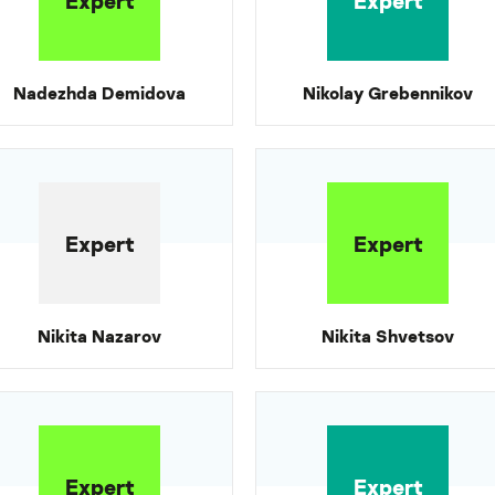
Expert
Expert
Nadezhda Demidova
Nikolay Grebennikov
Expert
Expert
Nikita Nazarov
Nikita Shvetsov
Expert
Expert