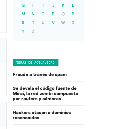
G
H
I
J
K
L
M
N
O
P
Q
R
S
T
U
V
W
X
Y
Z
TEMAS DE ACTUALIDAD
Fraude a través de spam
Se devela el código fuente de
Mirai, la red zombi compuesta
por routers y cámaras
Hackers atacan a dominios
reconocidos