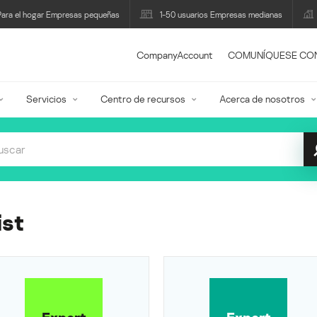
Para el hogar Empresas pequeñas
1-50 usuarios Empresas medianas
CompanyAccount
COMUNÍQUESE CO
Servicios
Centro de recursos
Acerca de nosotros
ist