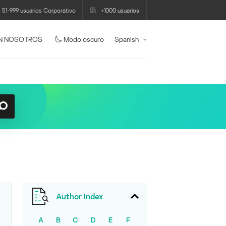
51-999 usuarios Corporativo
+1000 usuarios
N NOSOTROS
Modo oscuro
Spanish
Author Index
A
B
C
D
E
F