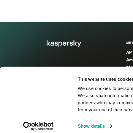
AME
APT
Ame
Mal
Mal
This website uses cookie
Ent
We use cookies to personal
Ame
We also share information 
Ame
partners who may combine i
Spa
from your use of their serv
© 2026 AO Kaspersky Lab. Todos los derechos reservad
Show details