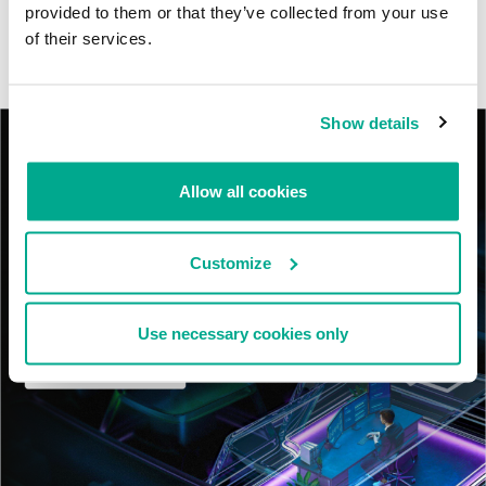
provided to them or that they’ve collected from your use
of their services.
RevengeHotels: cibercrimen dirigido a recepciones de hotel
en todo el mundo
Show details
Allow all cookies
Customize
Use necessary cookies only