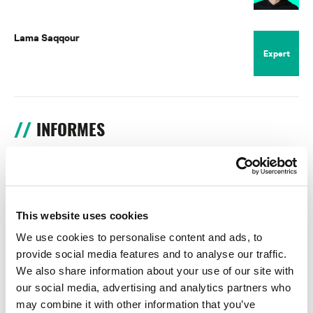
Lama Saqqour
Expert
INFORMES
BlindEagle vuela alto en LATAM
Kaspersky proporciona información sobre la actividad y los TTPs
del APT BlindEagle. Grupo que apunta a organizaciones e
individuos en Colombia, Ecuador, Chile, Panamá y otros países de
This website uses cookies
América Latina.
We use cookies to personalise content and ads, to
provide social media features and to analyse our traffic.
Tácticas, técnicas y procedimientos (TTPs) de los grupos de
We also share information about your use of our site with
APT asiáticos modernos
our social media, advertising and analytics partners who
may combine it with other information that you’ve
MosaicRegressor: acechando en las sombras de UEFI