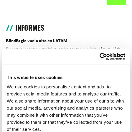
INFORMES
BlindEagle vuela alto en LATAM
Kaspersky proporciona información sobre la actividad y los TTPs
del APT BlindEagle. Grupo que apunta a organizaciones e
individuos en Colombia, Ecuador, Chile, Panamá y otros países de
América Latina.
This website uses cookies
Tácticas, técnicas y procedimientos (TTPs) de los grupos de
We use cookies to personalise content and ads, to
APT asiáticos modernos
provide social media features and to analyse our traffic.
We also share information about your use of our site with
MosaicRegressor: acechando en las sombras de UEFI
our social media, advertising and analytics partners who
may combine it with other information that you’ve
RevengeHotels: cibercrimen dirigido a recepciones de hotel
provided to them or that they’ve collected from your use
en todo el mundo
of their services.