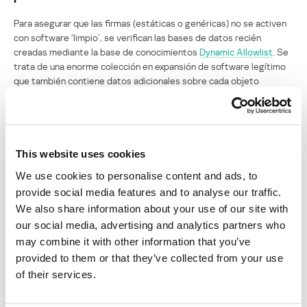
Para asegurar que las firmas (estáticas o genéricas) no se activen
con software ‘limpio’, se verifican las bases de datos recién
creadas mediante la base de conocimientos
Dynamic Allowlist
. Se
trata de una enorme colección en expansión de software legítimo
que también contiene datos adicionales sobre cada objeto
(desarrollador, nombre del producto, la última versión de
actualización y mucho más). Para conocer en mayor profundidad la
operación Dynamic Allowlist,
pulsa aquí
.
Un departamento especial en Kaspersky Lab se encarga del
This website uses cookies
mantenimiento de esta colección y de proporcionar
We use cookies to personalise content and ads, to
actualizaciones oportunas. Gracias a acuerdos logrados con más
provide social media features and to analyse our traffic.
de 600 compañías desarrolladoras de software, las aplicaciones
We also share information about your use of our site with
más populares se incluyen en la colección antes de su
comercialización.
our social media, advertising and analytics partners who
may combine it with other information that you’ve
El sistema que realiza el escaneo merece una mención aparte.
provided to them or that they’ve collected from your use
Debido a que la base de datos de software legítimo es enorme y
of their services.
que las bases de datos antivirus se actualizan cada hora, no es una
opción utilizar un servidor regular para los escaneos. Se desarrolló