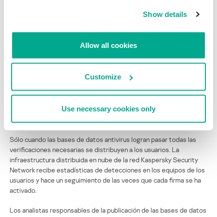
un sistema de procesamiento de datos específicamente para este
propósito. Utiliza docenas de servidores e instalaciones de
Show details
almacenamiento de datos para alcanzar un amplio equilibrio.
Todas las firmas que levanten hasta la más mínima sospecha
Allow all cookies
ingresan en un registro separado que puede llamarse ‘veredictos
potencialmente peligrosos’. Dichas firmas se someten a
verificaciones adicionales, en las que participan analistas de
Customize
programas maliciosos.
Use necessary cookies only
Respuesta rápida (lucha contra los falsos positivos en
la etapa de la operación)
Sólo cuando las bases de datos antivirus logran pasar todas las
verificaciones necesarias se distribuyen a los usuarios. La
infraestructura distribuida en nube de la red Kaspersky Security
Network recibe estadísticas de detecciones en los equipos de los
usuarios y hace un seguimiento de las veces que cada firma se ha
activado.
Los analistas responsables de la publicación de las bases de datos