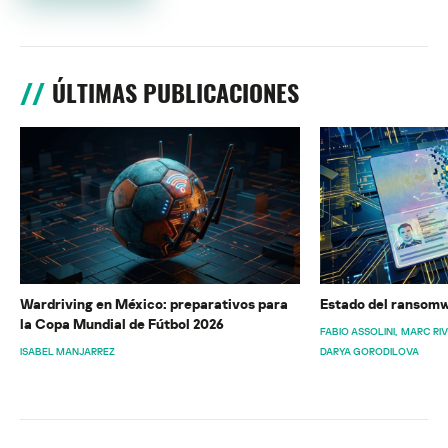
ÚLTIMAS PUBLICACIONES
Wardriving en México: preparativos para
Estado del ransomw
la Copa Mundial de Fútbol 2026
FABIO ASSOLINI
MARC RI
ISABEL MANJARREZ
DARYA GORODILOVA