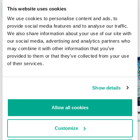
This website uses cookies
We use cookies to personalise content and ads, to
provide social media features and to analyse our traffic.
We also share information about your use of our site with
our social media, advertising and analytics partners who
ÚLTIMAS PUBLICACIONES
may combine it with other information that you’ve
provided to them or that they’ve collected from your use
of their services.
Show details
Allow all cookies
Wardriving en México: preparativos para
Estado del ransomw
la Copa Mundial de Fútbol 2026
FABIO ASSOLINI
MARC RI
ISABEL MANJARREZ
DARYA GORODILOVA
Customize