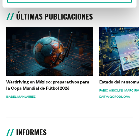
ÚLTIMAS PUBLICACIONES
Wardriving en México: preparativos para
Estado del ransomw
la Copa Mundial de Fútbol 2026
FABIO ASSOLINI
MARC RI
ISABEL MANJARREZ
DARYA GORODILOVA
INFORMES