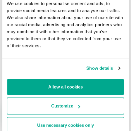
por números de teléfono para ayudar a las
We use cookies to personalise content and ads, to
víctimas de la filtración de datos de
provide social media features and to analyse our traffic.
Facebook
We also share information about your use of our site with
our social media, advertising and analytics partners who
Su dirección de correo electrónico no será publicada.
Los
may combine it with other information that you’ve
campos obligatorios están marcados con
*
provided to them or that they’ve collected from your use
of their services.
Show details
Nombre
*
Correo electrónico
*
Allow all cookies
Customize
Use necessary cookies only