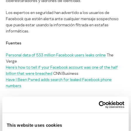
ciberestafadores y ladrones de identidad.
Los expertos en seguridad han advertido a los usuarios de
Facebook que estén alerta ante cualquier mensaje sospechoso
que pueda estar usando la información filtrada en estafas
informáticas.
Fuentes
Personal data of 533 million Facebook users leaks online
The
Verge
Here’s how to tell if your Facebook account was one of the half
billion that were breached
CNN Business
Have I Been Pwned adds search for leaked Facebook phone
numbers
SECURITY
This website uses cookies
Have I Been Pwnd ahora permite búsquedas