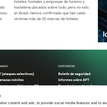
e
hoteles, hostales y empresas de turismo y
ido
hostelería ubicados sobre todo, pero no solo,
cioso
en Brasil. Hemos confirmado que han caído
s.
víctimas más de 20 marcas de hoteles.
NAZAS
CATEGORÍAS
 (ataques selectivos)
Boletín de seguridad
nazas móviles
Informes sobre APT
ware para Unix y macOS
Descripciones de malware
ware para Windows
Investigación
s
orno seguro (IoT)
Informes sobre malware
ise content and ads, to provide social media features and to anal
nazas financieras
Informes sobre spam y phishin