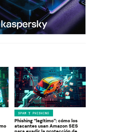
SPAM Y PHISHING
Phishing “legítimo”: cómo los
ómo
atacantes usan Amazon SES
para evadir la protección de