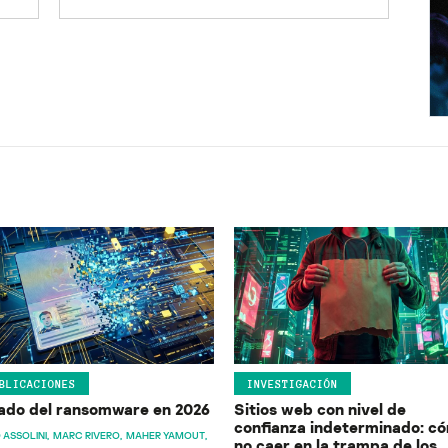
BLICACIONES
INVESTIGACIÓN
ado del ransomware en 2026
Sitios web con nivel de
confianza indeterminado: c
 ASSOLINI
MARC RIVERO
MAHER YAMOUT
no caer en la trampa de los