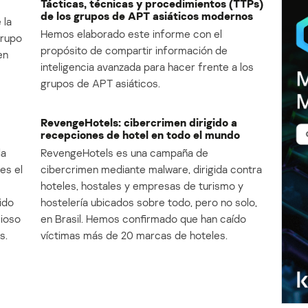
Tácticas, técnicas y procedimientos (TTPs)
de los grupos de APT asiáticos modernos
 la
Hemos elaborado este informe con el
Grupo
propósito de compartir información de
en
inteligencia avanzada para hacer frente a los
grupos de APT asiáticos.
RevengeHotels: cibercrimen dirigido a
recepciones de hotel en todo el mundo
la
RevengeHotels es una campaña de
es el
cibercrimen mediante malware, dirigida contra
e
hoteles, hostales y empresas de turismo y
ido
hostelería ubicados sobre todo, pero no solo,
cioso
en Brasil. Hemos confirmado que han caído
s.
víctimas más de 20 marcas de hoteles.