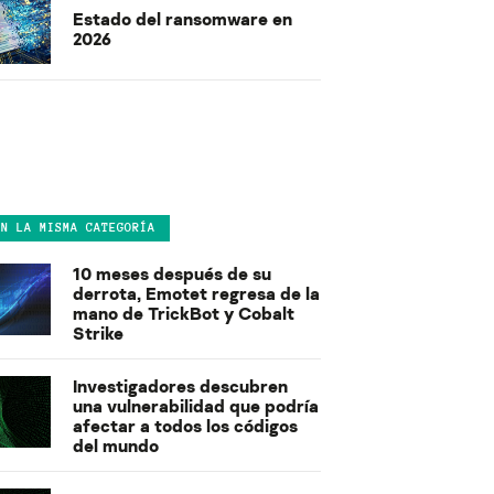
Estado del ransomware en
2026
EN LA MISMA CATEGORÍA
10 meses después de su
derrota, Emotet regresa de la
mano de TrickBot y Cobalt
Strike
Investigadores descubren
una vulnerabilidad que podría
afectar a todos los códigos
del mundo