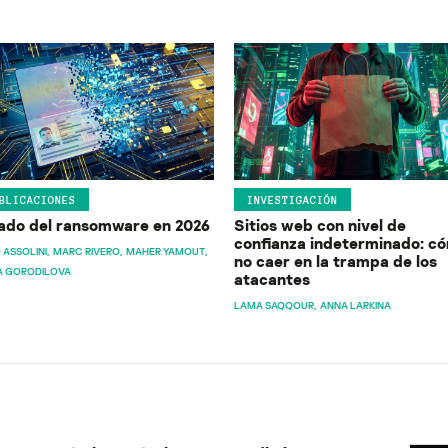
BLICACIONES
INVESTIGACIÓN
ado del ransomware en 2026
Sitios web con nivel de
confianza indeterminado: c
 ASSOLINI
MARC RIVERO
MAHER YAMOUT
no caer en la trampa de los
A GORODILOVA
atacantes
LAMA SAQQOUR
ANNA LARKINA