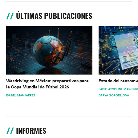
ÚLTIMAS PUBLICACIONES
Wardriving en México: preparativos para
Estado del ransomw
la Copa Mundial de Fútbol 2026
FABIO ASSOLINI
MARC RI
ISABEL MANJARREZ
DARYA GORODILOVA
INFORMES