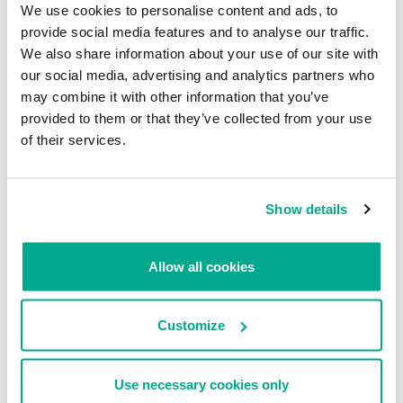
que han hackeado una empresa en particular para presumir y
We use cookies to personalise content and ads, to
hacerse una reputación. La información filtrada publicada en
provide social media features and to analyse our traffic.
fuentes abiertas se convierte en una herramienta de manipulación
We also share information about your use of our site with
mediática e, incluso sin un hackeo real, puede causar daño a la
our social media, advertising and analytics partners who
empresa atacada. Es importante identificar estos informes a
may combine it with other information that you’ve
tiempo e iniciar un proceso de respuesta, similar a la respuesta a
provided to them or that they’ve collected from your use
los incidentes de seguridad. Este proceso consiste en vigilar los
of their services.
recursos de la darknet y los sitios web sospechosos en busca de la
publicación de información sobre la filtración o el compromiso de
una empresa.
Show details
La tecnología de nube y los datos
comprometidos de la darknet serán
Allow all cookies
vectores populares
A los principales vectores de ataque (vulnerabilidades en
Customize
aplicaciones públicas
, credenciales comprometidas y correos
electrónicos con enlaces y archivos adjuntos maliciosos) se
sumarán acciones y herramientas relacionadas con las tecnologías
Use necessary cookies only
virtuales y de nube. Cada vez más empresas están trasladando sus