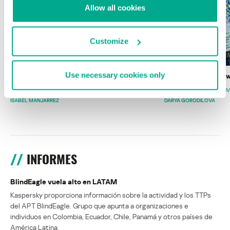
Allow all cookies
Customize
Use necessary cookies only
Wardriving en México: preparativos para
Estado del ransomw
la Copa Mundial de Fútbol 2026
FABIO ASSOLINI
MARC RI
ISABEL MANJARREZ
DARYA GORODILOVA
INFORMES
BlindEagle vuela alto en LATAM
Kaspersky proporciona información sobre la actividad y los TTPs
del APT BlindEagle. Grupo que apunta a organizaciones e
individuos en Colombia, Ecuador, Chile, Panamá y otros países de
América Latina.