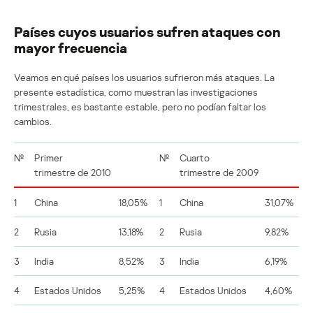
Países cuyos usuarios sufren ataques con
mayor frecuencia
Veamos en qué países los usuarios sufrieron más ataques. La
presente estadística, como muestran las investigaciones
trimestrales, es bastante estable, pero no podían faltar los
cambios.
№
Primer
№
Cuarto
trimestre de 2010
trimestre de 2009
1
China
18,05%
1
China
31,07%
2
Rusia
13,18%
2
Rusia
9,82%
3
India
8,52%
3
India
6,19%
4
Estados Unidos
5,25%
4
Estados Unidos
4,60%