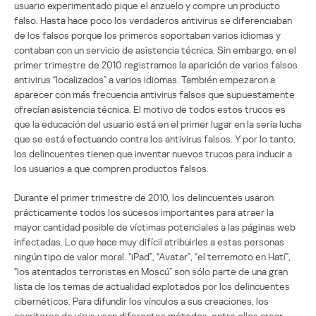
usuario experimentado pique el anzuelo y compre un producto
falso. Hasta hace poco los verdaderos antivirus se diferenciaban
de los falsos porque los primeros soportaban varios idiomas y
contaban con un servicio de asistencia técnica. Sin embargo, en el
primer trimestre de 2010 registramos la aparición de varios falsos
antivirus “localizados” a varios idiomas. También empezaron a
aparecer con más frecuencia antivirus falsos que supuestamente
ofrecían asistencia técnica. El motivo de todos estos trucos es
que la educación del usuario está en el primer lugar en la seria lucha
que se está efectuando contra los antivirus falsos. Y por lo tanto,
los delincuentes tienen que inventar nuevos trucos para inducir a
los usuarios a que compren productos falsos.
Durante el primer trimestre de 2010, los delincuentes usaron
prácticamente todos los sucesos importantes para atraer la
mayor cantidad posible de víctimas potenciales a las páginas web
infectadas. Lo que hace muy difícil atribuirles a estas personas
ningún tipo de valor moral. “iPad”, “Avatar”, “el terremoto en Hatí”,
“los atentados terroristas en Moscú” son sólo parte de una gran
lista de los temas de actualidad explotados por los delincuentes
cibernéticos. Para difundir los vínculos a sus creaciones, los
escritores de virus usan diferentes métodos, entre ellos crear