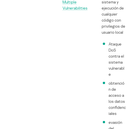
Multiple
sistema y
Vulnerabilities
ejecución de
cualquier
código con
privilegios de
usuario local
Ataque
DoS
contra el
sistema
vulnerabl
e
obtenció
n de
acceso a
los datos
confidenc
iales
evasión
del