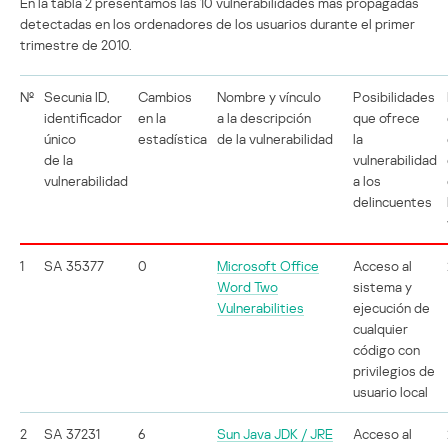
En la tabla 2 presentamos las 10 vulnerabilidades más propagadas
detectadas en los ordenadores de los usuarios durante el primer
trimestre de 2010.
№
Secunia ID,
Cambios
Nombre y vínculo
Posibilidades
identificador
en la
a la descripción
que ofrece
único
estadística
de la vulnerabilidad
la
de la
vulnerabilidad
vulnerabilidad
a los
delincuentes
1
SA 35377
0
Microsoft Office
Acceso al
Word Two
sistema y
Vulnerabilities
ejecución de
cualquier
código con
privilegios de
usuario local
2
SA 37231
6
Sun Java JDK / JRE
Acceso al