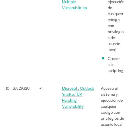
Multiple
ejecución
Vulnerabilities
de
cualquier
código
con
privilegio
s de
usuario
local
Cross-
site
scripting
10
SA 29320
-1
Microsoft Outlook
Acceso al
“mailto:” URI
sistema y
Handling
ejecución de
Vulnerability
cualquier
código con
privilegios de
usuario local