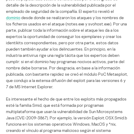
detalle de la descripción de la vulnerabilidad publicada por el
empleado de seguridad de la compañía. El experto reveló el
dominio
desde donde se realizaron los ataques y los nombres de
los ficheros usados en el ataque (notes.exe y svohost.exe). Por una
parte, publicar toda la información sobre el ataque les da a los
expertos la oportunidad de conseguir los ejemplares y crear los
identikits correspondientes, pero por otra parte, estos datos
pueden también ayudar a los delincuentes. En principio, en la
industria antivirus rige una regla tácita que los expertos deben
cumplir: si en el dominio hay programas nocivos activos, parte del
nombre debe borrarse. Por desgracia, en base a la información
publicada, con bastante rapidez se creó el módulo PoC Metasploit,
que condujo a la extensa difusión del exploit para las versiones 6 y
7 de MS Internet Explorer.
Es interesante el hecho de que entre los exploits más propagados
esté la familia Smid, que está formada por programas
multiplataforma que usan la vulnerabilidad de Sun Microsystems
Java (CVE-2009-3867). Por ejemplo, la versión Exploit.OSX.Smid.b
funciona en los sistemas operativos Windows, MacOS y *nix,
creando el vínculo al programa malicioso según el sistema