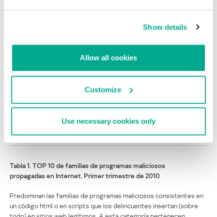
5
Redirector
4,50%
Show details
6
Zwangi
4,35%
7
Popupper
3,08%
Allow all cookies
8
Iframe
2,63%
Customize
9
Boran
2,10%
10
Pakes
1,73%
Use necessary cookies only
11
Otros
49,32%
Tabla 1. TOP 10 de familias de programas maliciosos
propagadas en Internet. Primer trimestre de 2010
Predominan las familias de programas maliciosos consistentes en
un código html o en scripts que los delincuentes insertan (sobre
todo) en sitios web legítimos. A esta categoría pertenecen