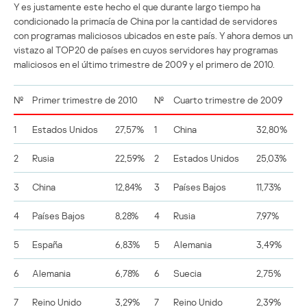
Y es justamente este hecho el que durante largo tiempo ha
condicionado la primacía de China por la cantidad de servidores
con programas maliciosos ubicados en este país. Y ahora demos un
vistazo al TOP20 de países en cuyos servidores hay programas
maliciosos en el último trimestre de 2009 y el primero de 2010.
№
Primer trimestre de 2010
№
Cuarto trimestre de 2009
1
Estados Unidos
27,57%
1
China
32,80%
2
Rusia
22,59%
2
Estados Unidos
25,03%
3
China
12,84%
3
Países Bajos
11,73%
4
Países Bajos
8,28%
4
Rusia
7,97%
5
España
6,83%
5
Alemania
3,49%
6
Alemania
6,78%
6
Suecia
2,75%
7
Reino Unido
3,29%
7
Reino Unido
2,39%