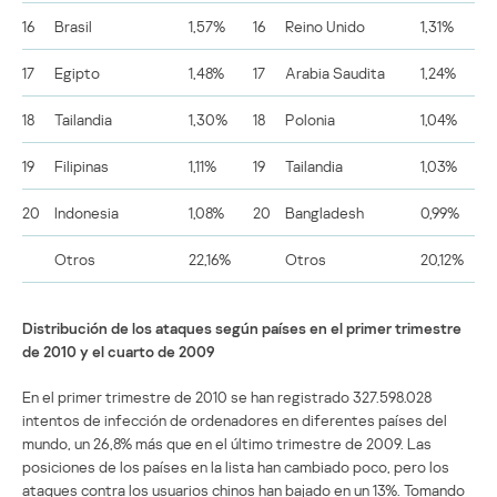
16
Brasil
1,57%
16
Reino Unido
1,31%
17
Egipto
1,48%
17
Arabia Saudita
1,24%
18
Tailandia
1,30%
18
Polonia
1,04%
19
Filipinas
1,11%
19
Tailandia
1,03%
20
Indonesia
1,08%
20
Bangladesh
0,99%
Otros
22,16%
Otros
20,12%
Distribución de los ataques según países en el primer trimestre
de 2010 y el cuarto de 2009
En el primer trimestre de 2010 se han registrado 327.598.028
intentos de infección de ordenadores en diferentes países del
mundo, un 26,8% más que en el último trimestre de 2009. Las
posiciones de los países en la lista han cambiado poco, pero los
ataques contra los usuarios chinos han bajado en un 13%. Tomando