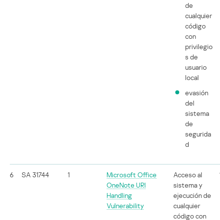
de
cualquier
código
con
privilegio
s de
usuario
local
evasión
del
sistema
de
segurida
d
6
SA 31744
1
Microsoft Office
Acceso al
OneNote URI
sistema y
Handling
ejecución de
Vulnerability
cualquier
código con