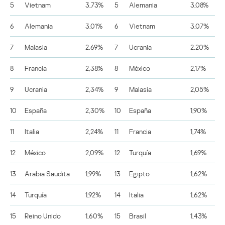
5
Vietnam
3,73%
5
Alemania
3,08%
6
Alemania
3,01%
6
Vietnam
3,07%
7
Malasia
2,69%
7
Ucrania
2,20%
8
Francia
2,38%
8
México
2,17%
9
Ucrania
2,34%
9
Malasia
2,05%
10
España
2,30%
10
España
1,90%
11
Italia
2,24%
11
Francia
1,74%
12
México
2,09%
12
Turquía
1,69%
13
Arabia Saudita
1,99%
13
Egipto
1,62%
14
Turquía
1,92%
14
Italia
1,62%
15
Reino Unido
1,60%
15
Brasil
1,43%