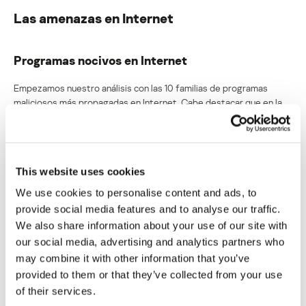
Las amenazas en Internet
Programas nocivos en Internet
Empezamos nuestro análisis con las 10 familias de programas
maliciosos más propagadas en Internet. Cabe destacar que en la
tabla de abajo no se toman en cuenta los resultados del
subsistema de antivirus web, que detecta sólo los vínculos
maliciosos, pero no el contenido al que conducen.
This website uses cookies
№
nombre
porcentaje
We use cookies to personalise content and ads, to
provide social media features and to analyse our traffic.
1
Iframer
15,90%
We also share information about your use of our site with
2
Generic
7,28%
our social media, advertising and analytics partners who
may combine it with other information that you’ve
3
Hexzone
4,57%
provided to them or that they’ve collected from your use
of their services.
4
Agent
4,54%