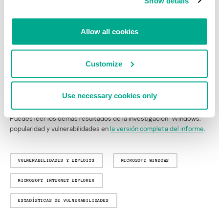
Show details
Top 10 de países con mayor cantidad de usuarios de Windows XP
Allow all cookies
entre el total de usuario de Windows
No es sorprendente que los ataques que explotan CVE-2010-2568
Customize
hasta ahora se sigan difundiendo. La gran cantidad de usuarios de
sistemas vulnerables hace que los exploits para esta vulnerabilidad
sean efectivos, aún cuatro años más tarde de que se publicara el
Use necessary cookies only
parche que la cierra.
Puedes leer los demás resultados de la investigación “Windows:
popularidad y vulnerabilidades en
la versión completa del informe
.
VULNERABILIDADES Y EXPLOITS
MICROSOFT WINDOWS
MICROSOFT INTERNET EXPLORER
ESTADÍSTICAS DE VULNERABILIDADES