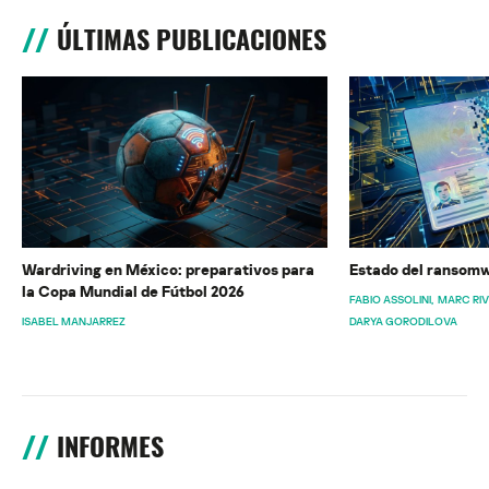
ÚLTIMAS PUBLICACIONES
Wardriving en México: preparativos para
Estado del ransomw
la Copa Mundial de Fútbol 2026
FABIO ASSOLINI
MARC RI
ISABEL MANJARREZ
DARYA GORODILOVA
INFORMES