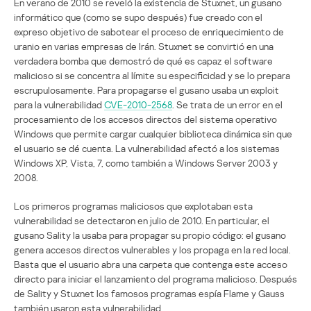
En verano de 2010 se reveló la existencia de Stuxnet, un gusano
informático que (como se supo después) fue creado con el
expreso objetivo de sabotear el proceso de enriquecimiento de
uranio en varias empresas de Irán. Stuxnet se convirtió en una
verdadera bomba que demostró de qué es capaz el software
malicioso si se concentra al límite su especificidad y se lo prepara
escrupulosamente. Para propagarse el gusano usaba un exploit
para la vulnerabilidad
CVE-2010-2568
. Se trata de un error en el
procesamiento de los accesos directos del sistema operativo
Windows que permite cargar cualquier biblioteca dinámica sin que
el usuario se dé cuenta. La vulnerabilidad afectó a los sistemas
Windows XP, Vista, 7, como también a Windows Server 2003 y
2008.
Los primeros programas maliciosos que explotaban esta
vulnerabilidad se detectaron en julio de 2010. En particular, el
gusano Sality la usaba para propagar su propio código: el gusano
genera accesos directos vulnerables y los propaga en la red local.
Basta que el usuario abra una carpeta que contenga este acceso
directo para iniciar el lanzamiento del programa malicioso. Después
de Sality y Stuxnet los famosos programas espía Flame y Gauss
también usaron esta vulnerabilidad.