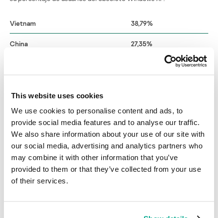
Vietnam
38,79%
China
27,35%
India
26,88%
Argelia
24,25%
This website uses cookies
Italia
20,31%
We use cookies to personalise content and ads, to
provide social media features and to analyse our traffic.
España
19,26%
We also share information about your use of our site with
our social media, advertising and analytics partners who
Federación Rusa
17,40%
may combine it with other information that you’ve
Francia
12,04%
provided to them or that they’ve collected from your use
of their services.
Alemania
8,54%
EE.UU.
4,52%