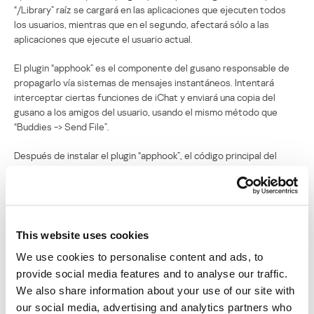
“/Library” raíz se cargará en las aplicaciones que ejecuten todos
los usuarios, mientras que en el segundo, afectará sólo a las
aplicaciones que ejecute el usuario actual.
El plugin “apphook” es el componente del gusano responsable de
propagarlo vía sistemas de mensajes instantáneos. Intentará
interceptar ciertas funciones de iChat y enviará una copia del
gusano a los amigos del usuario, usando el mismo método que
“Buddies -> Send File”.
Después de instalar el plugin “apphook”, el código principal del
gusano continuará infectando las aplicaciones locales. A
continuación, usará “Spotlight” para buscar una lista de las
aplicaciones más usadas e intentará infectarlas. El procedimiento
de infección es muy simple: Leap reemplaza el contenido del
ejecutable con su propio código y guarda el código de la aplicación
This website uses cookies
original en una bifurcación de recursos (resource fork).
We use cookies to personalise content and ads, to
Cuando se ejecuta una aplicación infectada, el código principal del
provide social media features and to analyse our traffic.
gusano también se ejecuta e intenta propagarse de la forma
We also share information about your use of our site with
descrita arriba. Leap también intentará ejecutar la aplicación
our social media, advertising and analytics partners who