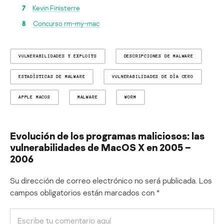
7
Kevin Finisterre
8
Concurso rm-my-mac
VULNERABILIDADES Y EXPLOITS
DESCRIPCIONES DE MALWARE
ESTADÍSTICAS DE MALWARE
VULNERABILIDADES DE DÍA CERO
APPLE MACOS
MALWARE
WORM
Evolución de los programas maliciosos: las
vulnerabilidades de MacOS X en 2005 –
2006
Su dirección de correo electrónico no será publicada.
Los
campos obligatorios están marcados con
*