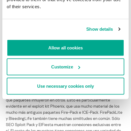
of their services.
Genealogía, robo y copias
A partir de la cantidad de archivos que analizamos, podemos
Show details
elaborar interesantes estadísticas. Durante el proceso,
comparamos los archivos entre sí. Esto es útil dentro de la familia
de cada paquete, ya que permite rastrear los cambios realizados
Allow all cookies
en las distintas versiones, y revela la evolución del exploit kit.
También comparamos todos los archivos del exploit kit para
identificar todos los posibles elementos en común, que en realidad
Customize
existían, como se muestra en el siguiente mapa:
Use necessary cookies only
Es fácil rastrear qué paquetes usas códigos de otros paquetes, o
qué paquetes influyeron en otros. Esto es particularmente
evidente en el exploit kit Phoenix, que usa mucho material de los
mucho más antiguos paquetes Fire-Pack e ICE-Pack. FirePackLite
y BleedingLife también tiene muchas similitudes en común. Sólo
SEO Sploit Pack y EIFiesta muestran conexiones exclusivas entre
sí. El resto de las muestras tiene conexiones con una variedad de