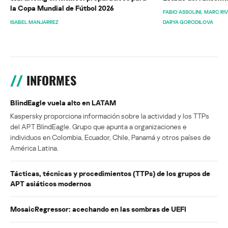
la Copa Mundial de Fútbol 2026
FABIO ASSOLINI
MARC RI
ISABEL MANJARREZ
DARYA GORODILOVA
INFORMES
BlindEagle vuela alto en LATAM
Kaspersky proporciona información sobre la actividad y los TTPs
del APT BlindEagle. Grupo que apunta a organizaciones e
individuos en Colombia, Ecuador, Chile, Panamá y otros países de
América Latina.
Tácticas, técnicas y procedimientos (TTPs) de los grupos de
APT asiáticos modernos
MosaicRegressor: acechando en las sombras de UEFI