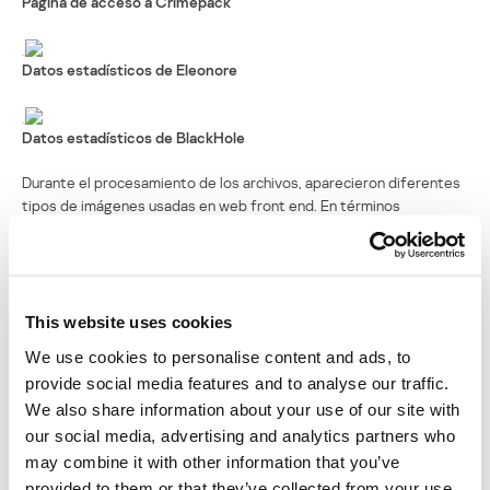
Página de acceso a Crimepack
Datos estadísticos de Eleonore
Datos estadísticos de BlackHole
Durante el procesamiento de los archivos, aparecieron diferentes
tipos de imágenes usadas en web front end. En términos
generales, pueden dividirse en GIFs (formato antiguo) y PNGs
(formato nuevo). Los paquetes más usados contienen imágenes
más grandes, como es el caso de los exploit kits YES, Crimepack,
MySploitsKit y Fragus. La fecha de creación parece no tener
relevancia alguna. Uno de los más antiguos, MPack, contiene
This website uses cookies
imágenes muy pequeñas, mientras que ICE-Pack (2007) y Siberia
We use cookies to personalise content and ads, to
(2009) contienen imágenes grandes.
provide social media features and to analyse our traffic.
We also share information about your use of our site with
La calidad de los gráficos y el diseño de cada exploit kit dependen
de la pericia de su creador. Por ejemplo, Eleonore, usa una plantilla
our social media, advertising and analytics partners who
CSS, disponible gratuitamente en el mercado, mientras que otros
may combine it with other information that you’ve
crean sus propias plantillas.
provided to them or that they’ve collected from your use