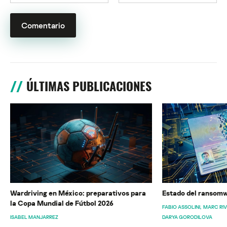
ÚLTIMAS PUBLICACIONES
Wardriving en México: preparativos para
Estado del ransomw
la Copa Mundial de Fútbol 2026
FABIO ASSOLINI
MARC RI
ISABEL MANJARREZ
DARYA GORODILOVA