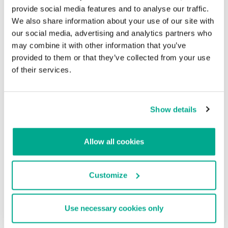
provide social media features and to analyse our traffic.
We also share information about your use of our site with
our social media, advertising and analytics partners who
may combine it with other information that you’ve
provided to them or that they’ve collected from your use
of their services.
Show details
Diagrama de flujo de CUPS
Allow all cookies
Para iniciar cualquier trabajo, el programador de CUPS crea un
archivo de trabajo. Este puede contener información de la
Customize
configuración de impresión y comandos PostScript especiales.
Uno de estos comandos, FoomaticRIPCommandLine, contiene una
vulnerabilidad lógica que permite ejecutar comandos arbitrarios en
el shell del sistema operativo. Para explotar la vulnerabilidad, el
Use necessary cookies only
atacante solo debe crear una configuración de impresora