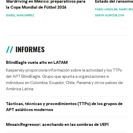
Wardriving en México: preparativos para
Estado del ransomw
la Copa Mundial de Fútbol 2026
FABIO ASSOLINI
MARC RI
ISABEL MANJARREZ
DARYA GORODILOVA
INFORMES
BlindEagle vuela alto en LATAM
Kaspersky proporciona información sobre la actividad y los TTPs
del APT BlindEagle. Grupo que apunta a organizaciones e
individuos en Colombia, Ecuador, Chile, Panamá y otros países de
América Latina.
Tácticas, técnicas y procedimientos (TTPs) de los grupos de
APT asiáticos modernos
MosaicRegressor: acechando en las sombras de UEFI