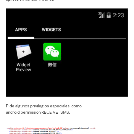
Pide algunos privilegios especiales, como
android.permission.RECEIVE_SMS.