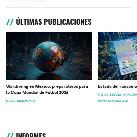
ÚLTIMAS PUBLICACIONES
Wardriving en México: preparativos para
Estado del ransomw
la Copa Mundial de Fútbol 2026
FABIO ASSOLINI
MARC RI
ISABEL MANJARREZ
DARYA GORODILOVA
INFORMES