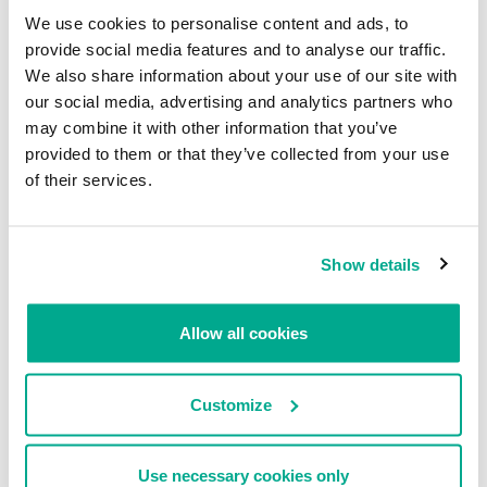
de sus comandos:
We use cookies to personalise content and ads, to
provide social media features and to analyse our traffic.
“readmessage” (leer mensaje)
We also share information about your use of our site with
“sendmessage” (enviar mensaje)
our social media, advertising and analytics partners who
“test” (probar)
“makemessage” (crear mensaje)
may combine it with other information that you’ve
“sendlink” (enviar enlace)
provided to them or that they’ve collected from your use
of their services.
Show details
Allow all cookies
Customize
También controla los mensajes de texto de la víctima y los envía al
dueño del programa por correo electrónico o SMS.
Use necessary cookies only