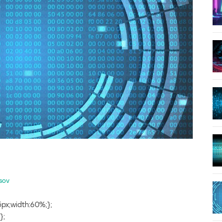
TSOV
px;width:60%;};
};