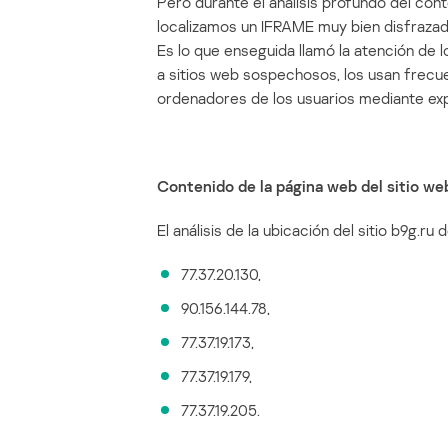
Pero durante el análisis profundo del co
localizamos un IFRAME muy bien disfrazado,
Es lo que enseguida llamó la atención de l
a sitios web sospechosos, los usan frecu
ordenadores de los usuarios mediante exp
Contenido de la página web del sitio 
El análisis de la ubicación del sitio b9g.r
77.37.20.130,
90.156.144.78,
77.37.19.173,
77.37.19.179,
77.37.19.205.