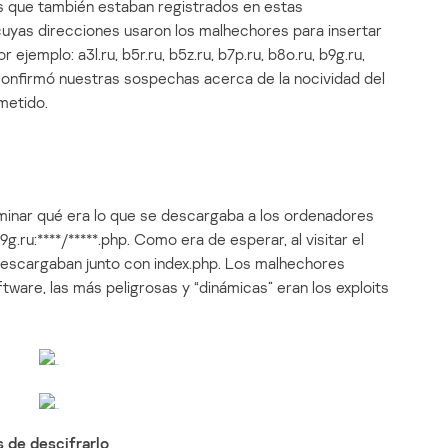
s que también estaban registrados en estas
uyas direcciones usaron los malhechores para insertar
ejemplo: a3l.ru, b5r.ru, b5z.ru, b7p.ru, b8o.ru, b9g.ru,
ue confirmó nuestras sospechas acerca de la nocividad del
metido.
rminar qué era lo que se descargaba а los ordenadores
9g.ru:****/*****.php. Como era de esperar, al visitar el
 descargaban junto con index.php. Los malhechores
tware, las más peligrosas y “dinámicas” eran los exploits
 de descifrarlo