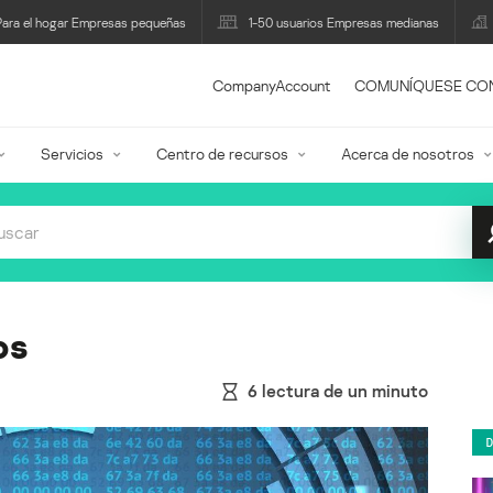
Para el hogar Empresas pequeñas
1-50 usuarios Empresas medianas
CompanyAccount
COMUNÍQUESE CO
Servicios
Centro de recursos
Acerca de nosotros
os
6
lectura de un minuto