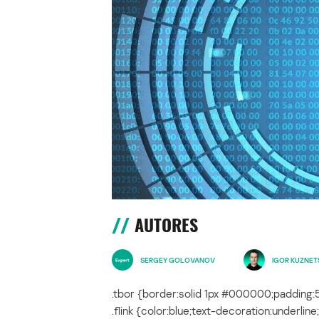
AUTORES
SERGEY GOLOVANOV
IGOR KUZNE
.tbor {border:solid 1px #000000;padding:5
.flink {color:blue;text-decoration:underline;