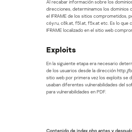
Al recabar información sobre los dominio
direcciones, determinamos los dominios c
el IFRAME de los sitios comprometidos, por 
c6y.ru, c8k.at, f5l.at, f5x.at etc. Es lo q
IFRAME localizado en el sitio web compro
Exploits
En la siguiente etapa era necesario dete
de los usuarios desde la dirección http://b
sitio web por primera vez los exploits se
usaban diferentes vulnerabilidades del sof
para vulnerabilidades en PDF.
Contenido de index.php antes y después