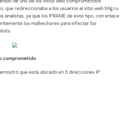
ntenido de uno de los sitios web comprometidos
 que redireccionaba a los usuarios al sitio web b9g.ru.
os analistas, ya que los IFRAME de este tipo, con enlace
entemente los malhechores para infectar los
loits.
web comprometido
u demostró que está ubicado en 5 direcciones IP: