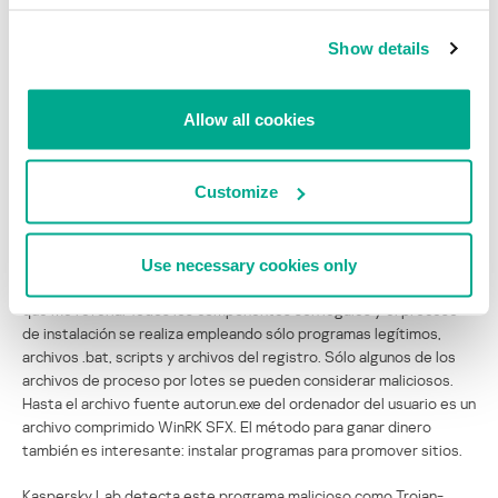
“passh”=”7458bab36c82e74839639c48b9e64a05”
Show details
Ejecuté el programa con los datos del registro pero sin los otros
componentes maliciosos y vi la ventana principal de SafeSurf.
Hasta pulsé en el botón para ver el balance, como se muestra en la
Allow all cookies
imagen de abajo.
Customize
Captura de pantalla de SafeSurf que muestra los parámetros que
escogió el escritor de virus en el archivo .reg
Al principio dije que este programa era interesante por su
Use necessary cookies only
funcionalidad y su modo de instalación, así que voy a explicar a lo
que me refería. Todos los componentes son legales y el proceso
de instalación se realiza empleando sólo programas legítimos,
archivos .bat, scripts y archivos del registro. Sólo algunos de los
archivos de proceso por lotes se pueden considerar maliciosos.
Hasta el archivo fuente autorun.exe del ordenador del usuario es un
archivo comprimido WinRK SFX. El método para ganar dinero
también es interesante: instalar programas para promover sitios.
Kaspersky Lab detecta este programa malicioso como Trojan-