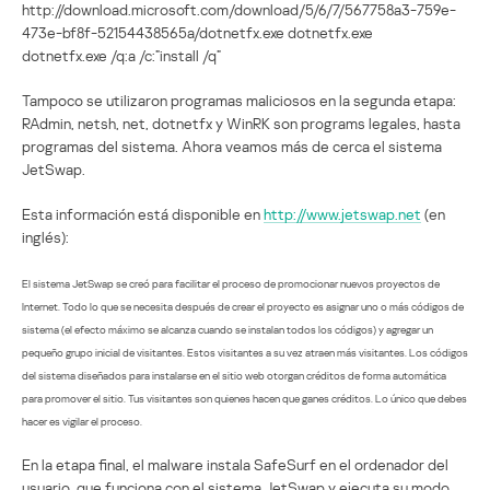
http://download.microsoft.com/download/5/6/7/567758a3-759e-
473e-bf8f-52154438565a/dotnetfx.exe dotnetfx.exe
dotnetfx.exe /q:a /c:”install /q”
Tampoco se utilizaron programas maliciosos en la segunda etapa:
RAdmin, netsh, net, dotnetfx y WinRK son programs legales, hasta
programas del sistema. Ahora veamos más de cerca el sistema
JetSwap.
Esta información está disponible en
http://www.jetswap.net
(en
inglés):
El sistema JetSwap se creó para facilitar el proceso de promocionar nuevos proyectos de
Internet. Todo lo que se necesita después de crear el proyecto es asignar uno o más códigos de
sistema (el efecto máximo se alcanza cuando se instalan todos los códigos) y agregar un
pequeño grupo inicial de visitantes. Estos visitantes a su vez atraen más visitantes. Los códigos
del sistema diseñados para instalarse en el sitio web otorgan créditos de forma automática
para promover el sitio. Tus visitantes son quienes hacen que ganes créditos. Lo único que debes
hacer es vigilar el proceso.
En la etapa final, el malware instala SafeSurf en el ordenador del
usuario, que funciona con el sistema JetSwap y ejecuta su modo