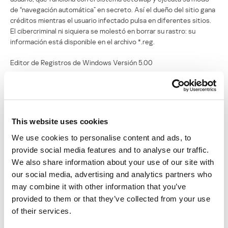
de “navegación automática” en secreto. Así el dueño del sitio gana
créditos mientras el usuario infectado pulsa en diferentes sitios.
El cibercriminal ni siquiera se molestó en borrar su rastro: su
información está disponible en el archivo *.reg.
Editor de Registros de Windows Versión 5.00
[HKEY_LOCAL_MACHINESOFTWAREJetSwap]
“autocr”=”1”
“v2″=”1”
This website uses cookies
“splash”=”1”
“v3″=”1”
We use cookies to personalise content and ads, to
“v4″=”0”
provide social media features and to analyse our traffic.
“v5″=”1”
We also share information about your use of our site with
“vhd”=”1”
our social media, advertising and analytics partners who
“msurf”=”0”
may combine it with other information that you’ve
“surfhide”=”0”
provided to them or that they’ve collected from your use
“asurf”=”1”
of their services.
“minw”=”0”
“login”=”jackmen”