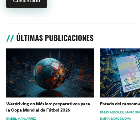
ÚLTIMAS PUBLICACIONES
Wardriving en México: preparativos para
Estado del ransomw
la Copa Mundial de Fútbol 2026
FABIO ASSOLINI
MARC RI
ISABEL MANJARREZ
DARYA GORODILOVA