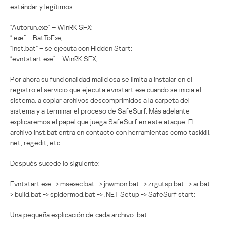
estándar y legítimos:
“Autorun.exe” – WinRK SFX;
“.exe” – BatToExe;
“inst.bat” – se ejecuta con Hidden Start;
“evntstart.exe” – WinRK SFX;
Por ahora su funcionalidad maliciosa se limita a instalar en el
registro el servicio que ejecuta evnstart.exe cuando se inicia el
sistema, a copiar archivos descomprimidos a la carpeta del
sistema y a terminar el proceso de SafeSurf. Más adelante
explicaremos el papel que juega SafeSurf en este ataque. El
archivo inst.bat entra en contacto con herramientas como taskkill,
net, regedit, etc.
Después sucede lo siguiente:
Evntstart.exe -> msexec.bat -> jnwmon.bat -> zrgutsp.bat -> ai.bat -
> build.bat -> spidermod.bat -> .NET Setup -> SafeSurf start;
Una pequeña explicación de cada archivo .bat: