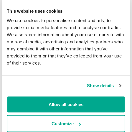
This website uses cookies
We use cookies to personalise content and ads, to
provide social media features and to analyse our traffic.
We also share information about your use of our site with
our social media, advertising and analytics partners who
may combine it with other information that you’ve
provided to them or that they’ve collected from your use
of their services.
Resultado del estudio de resonancia magnética de un paciente
En mi opinión, esta es una vulnerabilidad grave en el diseño de una
aplicación. Aunque no se tenga acceso remoto, ¿por qué quisieron
Show details
los ingenieros tomar esta oportunidad para darle a la interfaz del
doctor acceso a la shell de comandos? Esta, sin duda, no debería
ser una característica predeterminada. A esto me refería antes.
Allow all cookies
Puede que una parte esté muy bien protegida, pero otra tenga
grandes fallas; quien tenga la intención de atacar va a descubrir
estas debilidades para comprometer el dispositivo.
Customize