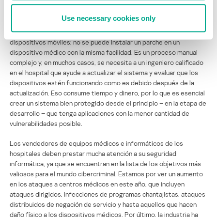
Otro factor que influye en las vulnerabilidades de las aplicaciones
son las versiones obsoletas de sistemas operativos y las
Use necessary cookies only
dificultades de la gestión de parches. Este es un ambiente muy
diferente al de la estructura informática estándar de PCs o
dispositivos móviles; no se puede instalar un parche en un
dispositivo médico con la misma facilidad. Es un proceso manual
complejo y, en muchos casos, se necesita a un ingeniero calificado
en el hospital que ayude a actualizar el sistema y evaluar que los
dispositivos estén funcionando como es debido después de la
actualización. Eso consume tiempo y dinero, por lo que es esencial
crear un sistema bien protegido desde el principio – en la etapa de
desarrollo – que tenga aplicaciones con la menor cantidad de
vulnerabilidades posible.
Los vendedores de equipos médicos e informáticos de los
hospitales deben prestar mucha atención a su seguridad
informática, ya que se encuentran en la lista de los objetivos más
valiosos para el mundo cibercriminal. Estamos por ver un aumento
en los ataques a centros médicos en este año, que incluyen
ataques dirigidos, infecciones de programas chantajistas, ataques
distribuidos de negación de servicio y hasta aquellos que hacen
daño físico a los dispositivos médicos. Por último, la industria ha