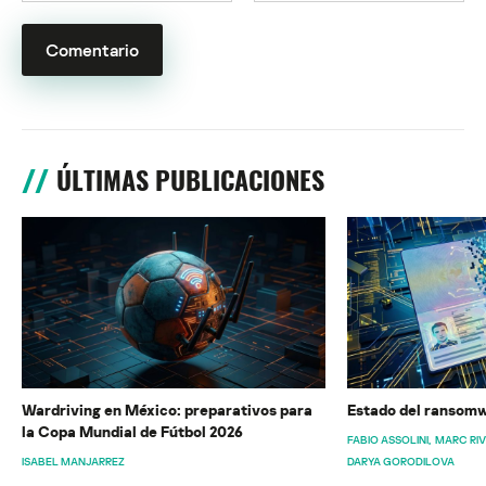
ÚLTIMAS PUBLICACIONES
Wardriving en México: preparativos para
Estado del ransomw
la Copa Mundial de Fútbol 2026
FABIO ASSOLINI
MARC RI
ISABEL MANJARREZ
DARYA GORODILOVA