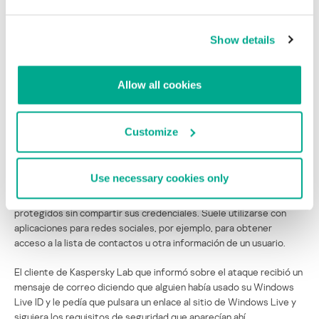
Phishing: innovando técnicas
Show details
A principios de 2014, Wang Jing, un estudiante de doctorado de la
Universidad Tecnológica Nanyang de Singapur, descubrió una
Allow all cookies
vulnerabilidad crítica en los protocolos OAuth y OpenID. La bautizó
como ‘cover redirect’, y es capaz de permitirle al atacante robar
datos después de la autenticación (puedes encontrar un resumen
Customize
del problema, incluyendo un enlace al blog de Jing en
Threatpost
).
Hace poco descubrimos una
campaña de phishing que aprovecha la
Use necessary cookies only
vulnerabilidad OAuth
. OAuth deja que los usuarios de servicios
online les den a terceras partes acceso limitado a sus recursos
protegidos sin compartir sus credenciales. Suele utilizarse con
aplicaciones para redes sociales, por ejemplo, para obtener
acceso a la lista de contactos u otra información de un usuario.
El cliente de Kaspersky Lab que informó sobre el ataque recibió un
mensaje de correo diciendo que alguien había usado su Windows
Live ID y le pedía que pulsara un enlace al sitio de Windows Live y
siguiera los requisitos de seguridad que aparecían ahí.