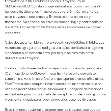
trimestre de 2015 escribimos sobre el troyano Trojan-
SMS.AndroidOS.OpFake.cc, que sabía atacar como mínimo a 29
bancos e instituciones financieras. La versión más reciente de
este troyano puede atacar a 114 instituciones bancarias y
financieras. Su principal objetivo es robar el login y contraseña de
la cuenta. Con el mismo fin ataca a varias aplicaciones de correo
populares.
Cabe destacar también a Trojan-Spy.AndroidOS.SmsThief.fc. Los
maleantes agregaron su código a una aplicación bancaria legítima,
sin afectar su funcionamiento, por lo que se hizo más difícil
detectar este troyano.
En el segundo trimestre hizo su aparición un nuevo troyano para
iOS: Trojan.IphoneOS.FakeTimer.a. Es interesante que existe
también una versión para Android, que apareció varios años atrás.
FakeTimer.a lanza ataques incluso contra los dispositivos que no
han sido modificados por el jailbreaking. Su conjunto de funciones
es bastante primitivo: se trata de una aplicación de phishing común
y corriente, creada para robar dinero a los usuarios de Japón.
Este trimestre tuvieron protagonismo los troyanos que pueden