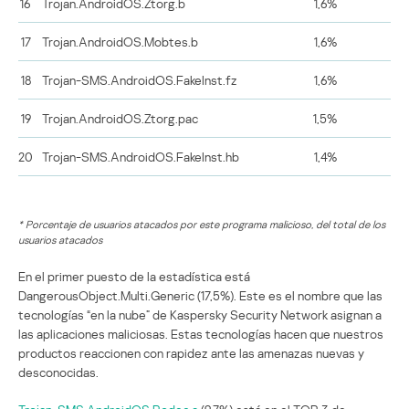
16
Trojan.AndroidOS.Ztorg.b
1,6%
17
Trojan.AndroidOS.Mobtes.b
1,6%
18
Trojan-SMS.AndroidOS.FakeInst.fz
1,6%
19
Trojan.AndroidOS.Ztorg.pac
1,5%
20
Trojan-SMS.AndroidOS.FakeInst.hb
1,4%
* Porcentaje de usuarios atacados por este programa malicioso, del total de los
usuarios atacados
En el primer puesto de la estadística está
DangerousObject.Multi.Generic (17,5%). Este es el nombre que las
tecnologías “en la nube” de Kaspersky Security Network asignan a
las aplicaciones maliciosas. Estas tecnologías hacen que nuestros
productos reaccionen con rapidez ante las amenazas nuevas y
desconocidas.