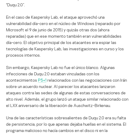
“Duqu 2.0”.
En el caso de Kaspersky Lab, el ataque aprovechó una
vulnerabilidad día-cero en el núcleo de Windows (reparado por
Microsoft el 9 de junio de 2015) y quizás otras dos (ahora
reparadas) que en ese momento también eran vulnerabilidades
día-cero. El objetivo principal de los atacantes era espiar las
tecnologías de Kaspersky Lab, las investigaciones en curso y los
procesos internos.
Sin embargo, Kaspersky Lab no fue el único blanco. Algunas
infecciones de Duqu 2.0 estaban vinculadas con los
acontecimientos
P5+1
relacionados con las negociaciones con Irán
sobre un acuerdo nuclear. Al parecer los atacantes lanzaron
ataques contra las sedes de algunas de estas conversaciones de
alto nivel. Además, el grupo lanzó un ataque similar relacionado con
el LXX aniversario de la liberación de Auschwitz-Birkenau.
Una de las características sobresalientes de Duqu 2.0 era su falta
de persistencia, por lo que apenas dejaba huellas en el sistema. El
programa malicioso no hacía cambios en el disco ni en la