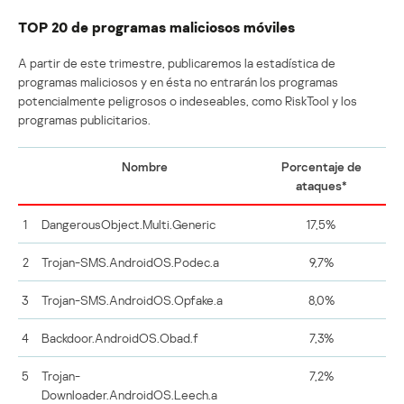
TOP 20 de programas maliciosos móviles
A partir de este trimestre, publicaremos la estadística de
programas maliciosos y en ésta no entrarán los programas
potencialmente peligrosos o indeseables, como RiskTool y los
programas publicitarios.
Nombre
Porcentaje de
ataques*
1
DangerousObject.Multi.Generic
17,5%
2
Trojan-SMS.AndroidOS.Podec.a
9,7%
3
Trojan-SMS.AndroidOS.Opfake.a
8,0%
4
Backdoor.AndroidOS.Obad.f
7,3%
5
Trojan-
7,2%
Downloader.AndroidOS.Leech.a