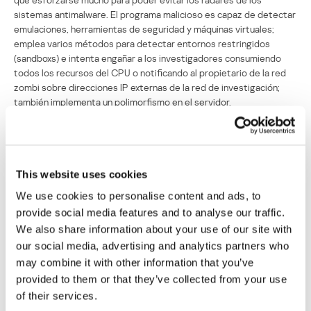
sistemas antimalware. El programa malicioso es capaz de detectar
emulaciones, herramientas de seguridad y máquinas virtuales;
emplea varios métodos para detectar entornos restringidos
(sandboxs) e intenta engañar a los investigadores consumiendo
todos los recursos del CPU o notificando al propietario de la red
zombi sobre direcciones IP externas de la red de investigación;
también implementa un polimorfismo en el servidor.
Además, Simda se desactiva después de poco tiempo. Esto está
estrechamente relacionado con el propósito de esta particular red
zombi: es un mecanismo de propagación, diseñado para diseminar
software malicioso y potencialmente no deseado. Los
This website uses cookies
distribuidores buscaban garantizar que sólo el programa malicioso
We use cookies to personalise content and ads, to
de su cliente se instalara en los equipos infectados.
provide social media features and to analyse our traffic.
We also share information about your use of our site with
Los productos de Kaspersky Lab son capaces de detectar cientos
our social media, advertising and analytics partners who
de miles de modificaciones de Simda, además de muchos
programas maliciosos diferentes de terceras partes que se
may combine it with other information that you’ve
propagan a través de la red zombi Simda. Puedes utilizar nuestro
provided to them or that they’ve collected from your use
escáner gratuito
Simda bot IP
para verificar si tu IP estuvo
of their services.
conectada a un servidor C2 de Simda.