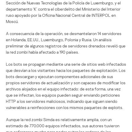
Sección de Nuevas Tecnologías de la Policía de Luxemburgo, y el
departamento ‘K’ contra el ciberdelito del Ministerio del Interior
ruso apoyado por la Oficina Nacional Central de INTERPOL en
Moscú.
A consecuencia de la operación, se desmantelaron 14 servidores
en Holanda, EE.UU., Luxemburgo, Polonia y Rusia. Un análisis
preliminar de algunos registros de servidores drenados reveló que
la red zombi había afectado a 190 países.
Los bots se propagan mediante una serie de sitios web infectados
que desvían a los visitantes hacia los paquetes de explotación. Los
bots descargan y ejecutan componentes adicionales de sus
propios servidores de actualización y son capaces de modificar los
archivos alojados en el equipo infectado: de esta forma, una vez
que se infectan, los equipos pueden seguir enviando peticiones
HTTP a los servidores maliciosos, indicando que siguen siendo
vulnerables a reinfecciones con los mismos paquetes de exploits.
Aunque la red zombi Simda es relativamente amplia, con un
estimado de 770.000 equipos infectados, sus autores tuvieron
que esforzarse mucho para poder evitar los radares de los