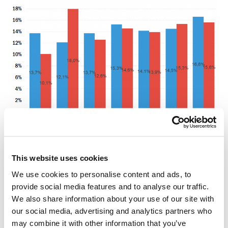
Distribución de ataques DDoS por días de la semana.
This website uses cookies
El liderazgo del martes se debió a un súbito aumento en el número
We use cookies to personalise content and ads, to
de ataques realizados este día de la semana el 14 de julio y 22 de
provide social media features and to analyse our traffic.
septiembre. Destacamos que esos días estuvieron especialmente
We also share information about your use of our site with
activas las botnets conformadas por servidores Linux infectados
our social media, advertising and analytics partners who
por el bot XOR-DDoS y que atacaban recursos ubicados en China.
may combine it with other information that you’ve