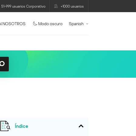
51-999 usuarios Corporativo
+1000 usuarios
N NOSOTROS
Modo oscuro
Spanish
Índice