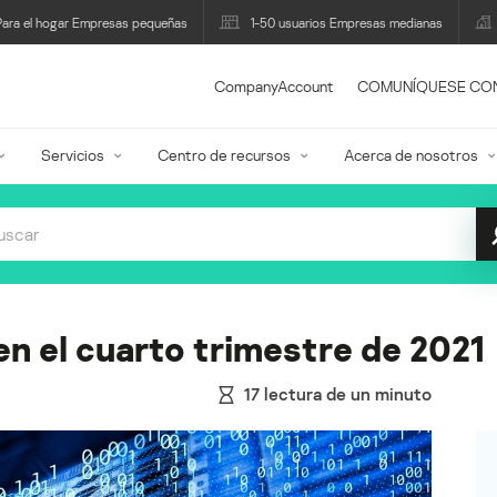
Para el hogar Empresas pequeñas
1-50 usuarios Empresas medianas
CompanyAccount
COMUNÍQUESE CO
Servicios
Centro de recursos
Acerca de nosotros
n el cuarto trimestre de 2021
17
lectura de un minuto