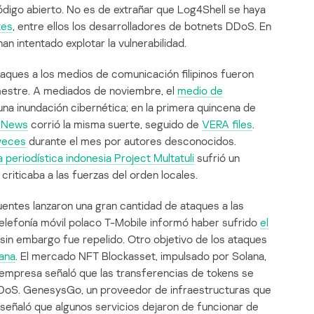
digo abierto. No es de extrañar que Log4Shell se haya
tes
, entre ellos los desarrolladores de botnets DDoS. En
han intentado explotar la vulnerabilidad.
taques a los medios de comunicación filipinos fueron
imestre. A mediados de noviembre, el
medio de
una inundación cibernética; en la primera quincena de
N News
corrió la misma suerte, seguido de
VERA files
.
 veces
durante el mes por autores desconocidos.
va periodística indonesia Project Multatuli
sufrió un
criticaba a las fuerzas del orden locales.
cuentes lanzaron una gran cantidad de ataques a las
elefonía móvil polaco T-Mobile informó haber sufrido
el
 sin embargo fue repelido. Otro objetivo de los ataques
lana
. El mercado NFT Blockasset, impulsado por Solana,
a empresa señaló que las transferencias de tokens se
 DDoS. GenesysGo, un proveedor de infraestructuras que
 señaló que algunos servicios dejaron de funcionar de