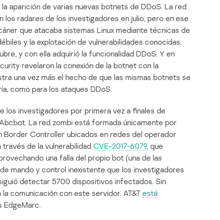
 la aparición de varias nuevas botnets de DDoS. La red
 los radares de los investigadores en julio, pero en ese
áner que atacaba sistemas Linux mediante técnicas de
ébiles y la explotación de vulnerabilidades conocidas.
ubre, y con ella adquirió la funcionalidad DDoS. Y en
urity revelaron la conexión de la botnet con la
ustra una vez más el hecho de que las mismas botnets se
ería, como para los ataques DDoS.
e los investigadores por primera vez a finales de
Abcbot. La red zombi está formada únicamente por
n Border Controller ubicados en redes del operador
 a través de la vulnerabilidad
CVE-2017-6079
, que
rovechando una falla del propio bot (una de las
de mando y control inexistente que los investigadores
siguió detectar 5700 dispositivos infectados. Sin
 la comunicación con este servidor. AT&T
está
os EdgeMarc.