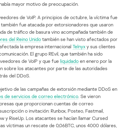
 había mayor motivo de preocupación.
edores de VoIP. A principios de octubre, la víctima fue
también fue atacada por extorsionadores que usaron
ada de tráfico de basura vino acompañada también de
res del Reino Unido
también se han visto afectados por
 afectada la empresa internacional
Telnyx
y sus clientes
omunicación. El grupo REvil, que también ha sido
roveedores de VoIP y que fue
liquidado
en enero por la
ón sobre los atacantes por parte de las autoridades
trás del DDoS.
bjetivo de las campañas de extorsión mediante DDoS en
s de servicios de correo electrónico
. Se vieron
mpresas que proporcionan cuentas de correo
uscripción o invitación: Runbox, Posteo, Fastmail,
Now y RiseUp. Los atacantes se hacían llamar Cursed
 a las víctimas un rescate de 0,06BTC, unos 4000 dólares,