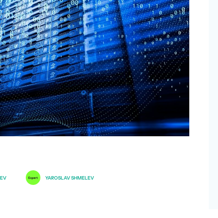
EEV
YAROSLAV SHMELEV