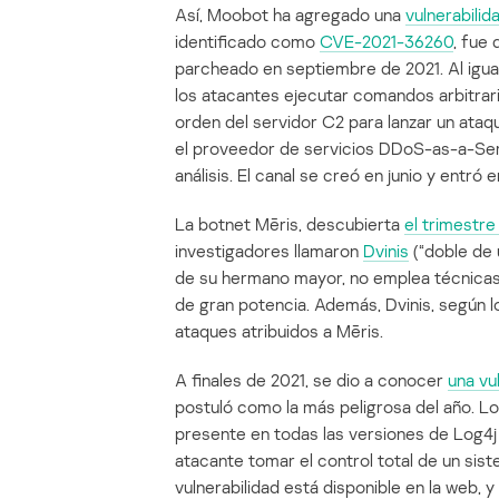
Así, Moobot ha agregado una
vulnerabilid
identificado como
CVE-2021-36260
, fue
parcheado en septiembre de 2021. Al igual
los atacantes ejecutar comandos arbitrario
orden del servidor C2 para lanzar un ata
el proveedor de servicios DDoS-as-a-Serv
análisis. El canal se creó en junio y entr
La botnet Mēris, descubierta
el trimestr
investigadores llamaron
Dvinis
(“doble de 
de su hermano mayor, no emplea técnicas 
de gran potencia. Además, Dvinis, según l
ataques atribuidos a Mēris.
A finales de 2021, se dio a conocer
una vu
postuló como la más peligrosa del año. Log
presente en todas las versiones de Log4j d
atacante tomar el control total de un sist
vulnerabilidad está disponible en la web, y 