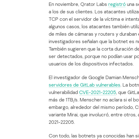
En noviembre, Qrator Labs
registró
una s
a los de sus clientes. Los atacantes utili
TCP con el servidor de la víctima e inten
algunos casos, los atacantes también util
de miles de cámaras y routers y duraban e
investigadores señalan que la botnet es nu
También sugieren que la corta duración d
ser detectados, porque no podían usar po
usuarios de los dispositivos infectados.
El investigador de Google Damian Mensch
servidores de GitLab vulnerables
. La bot
vulnerabilidad
CVE-2021-22205
, que GitL
más de 1TB/s. Menscher no aclara si el bo
embargo, alrededor del mismo período, C
variante Mirai, que involucró, entre otro
2021-22205.
Con todo, las botnets ya conocidas han si