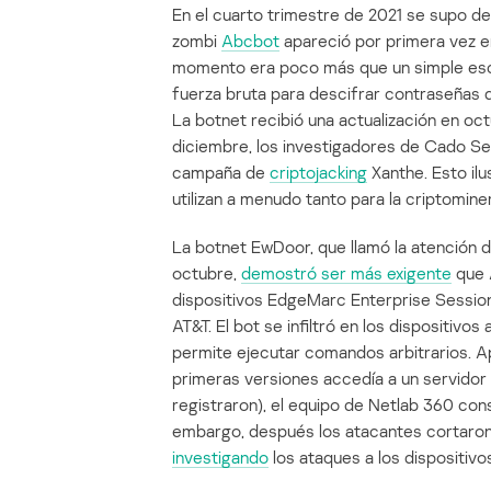
En el cuarto trimestre de 2021 se supo de
zombi
Abcbot
apareció por primera vez en
momento era poco más que un simple esc
fuerza bruta para descifrar contraseñas d
La botnet recibió una actualización en oct
diciembre, los investigadores de Cado Sec
campaña de
criptojacking
Xanthe. Esto il
utilizan a menudo tanto para la criptomin
La botnet EwDoor, que llamó la atención d
octubre,
demostró ser más exigente
que 
dispositivos EdgeMarc Enterprise Sessio
AT&T. El bot se infiltró en los dispositivos
permite ejecutar comandos arbitrarios. Ap
primeras versiones accedía a un servidor 
registraron), el equipo de Netlab 360 con
embargo, después los atacantes cortaron
investigando
los ataques a los dispositiv