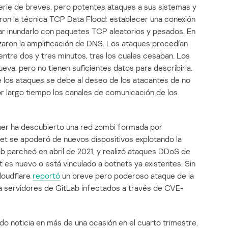
erie de breves, pero potentes ataques a sus sistemas y
zaron la técnica TCP Data Flood: establecer una conexión
tar inundarlo con paquetes TCP aleatorios y pesados. En
izaron la amplificación de DNS. Los ataques procedían
ntre dos y tres minutos, tras los cuales cesaban. Los
eva, pero no tienen suficientes datos para describirla.
e los ataques se debe al deseo de los atacantes de no
r largo tiempo los canales de comunicación de los
er ha descubierto una red zombi formada por
net se apoderó de nuevos dispositivos explotando la
ab parcheó en abril de 2021, y realizó ataques DDoS de
t es nuevo o está vinculado a botnets ya existentes. Sin
loudflare
reportó
un breve pero poderoso ataque de la
s, a servidores de GitLab infectados a través de CVE-
do noticia en más de una ocasión en el cuarto trimestre.