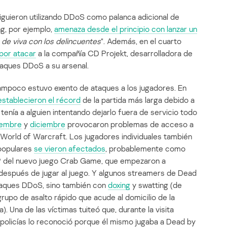
guieron utilizando DDoS como palanca adicional de
ng, por ejemplo,
amenaza desde el principio con lanzar un
 de viva con los delincuentes
“. Además, en el cuarto
por atacar
a la compañía CD Projekt, desarrolladora de
aques DDoS a su arsenal.
tampoco estuvo exento de ataques a los jugadores. En
establecieron el récord
de la partida más larga debido a
tenía a alguien intentando dejarlo fuera de servicio todo
iembre
y
diciembre
provocaron problemas de acceso a
 World of Warcraft. Los jugadores individuales también
 populares
se vieron afectados
, probablemente como
s IP del nuevo juego Crab Game, que empezaron a
después de jugar al juego. Y algunos streamers de Dead
ataques DDoS, sino también con
doxing
y swatting (de
po de asalto rápido que acude al domicilio de la
). Una de las víctimas tuiteó que, durante la visita
 policías lo reconoció porque él mismo jugaba a Dead by