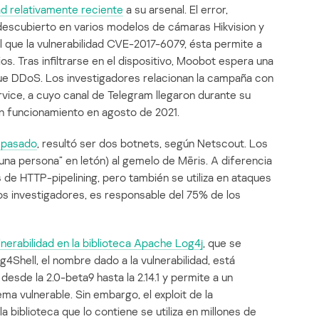
ad relativamente reciente
a su arsenal. El error,
 descubierto en varios modelos de cámaras Hikvision y
 que la vulnerabilidad CVE-2017-6079, ésta permite a
s. Tras infiltrarse en el dispositivo, Moobot espera una
que DDoS. Los investigadores relacionan la campaña con
ice, a cuyo canal de Telegram llegaron durante su
ó en funcionamiento en agosto de 2021.
e pasado
, resultó ser dos botnets, según Netscout. Los
una persona” en letón) al gemelo de Mēris. A diferencia
de HTTP-pipelining, pero también se utiliza en ataques
os investigadores, es responsable del 75% de los
lnerabilidad en la biblioteca Apache Log4j
, que se
4Shell, el nombre dado a la vulnerabilidad, está
esde la 2.0-beta9 hasta la 2.14.1 y permite a un
ema vulnerable. Sin embargo, el exploit de la
la biblioteca que lo contiene se utiliza en millones de