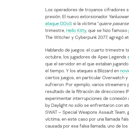
Los operadores de troyanos cifradores si
presión. El nuevo extorsionador Yanluowa
ataque DDoS
si la víctima “
quiere pasarse
trimestre,
Hello Kitty
, que se hizo famoso
The Witcher y Cyberpunk 2077, agregó at
Hablando de juegos: el cuarto trimestre 
octubre, los jugadores de Apex Legends
que el servidor en el que estaban jugando 
el tiempo. Y los ataques a Blizzard en
nov
ciertos juegos, en particular Overwatch y
sufrieron. Por ejemplo, varios streamers
resultado de la filtración de direccione
experimentar interrupciones de conexión 
by Daylight no sólo se enfrentaron con 
SWAT – Special Weapons Assault Team, gru
víctima, en este caso por una llamada falsa
causada por esa falsa llamada, uno de los