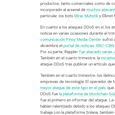
productos, tanto comerciales como de có
incorporado al arsenal de
muchos atacan
particular, los bots
Mirai
,
Muhstik
y Elknot 
En cuanto a los ataques DDoS en sí, los a
noticia en varias ocasiones durante el tr
comunicación Pinoy Media Center
sufrió 
diciembre el
portal de noticias ABC-CB
Por su parte, Rappler
fue atacado varias
También en el cuarto trimestre, la
iniciati
ataque DDoS tras publicar un artículo que 
También en el cuarto trimestre, los delin
empresas de tecnología. El operador de t
mayor ataque de este tipo en el país
, que
DDoS fue
la plataforma de blockchain So
fue el primero en informar del ataque. L
habían ralentizado debido a los ataques
trabaja con la plataforma Solana, también