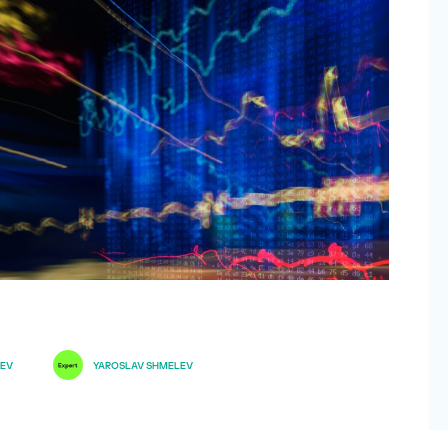
EEV
YAROSLAV SHMELEV