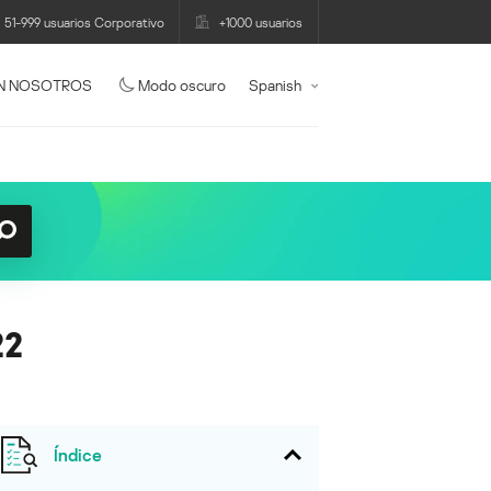
51-999 usuarios Corporativo
+1000 usuarios
N NOSOTROS
Modo oscuro
Spanish
22
Índice