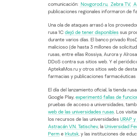
comunicación:
Novgorod.ru,
Zebra TV,
A
publicaciones regionales informaron de fal
Una ola de ataques arrasó a los proveed
rusa 1C
dejó de tener disponibles
sus prod
durante varios días. El banco privado Ro
malicioso (de hasta 3 millones de solicit
rusas, entre ellas Rossiya, Aurora y Alros
DDoS contra sus sitios web. Y el perió
AptekaMos.ru y otros sitios web de dest
farmacias y publicaciones farmacéuticas h
El día del lanzamiento oficial, la tienda 
Google Play,
experimentó fallas de funci
pruebas de acceso a universidades, tam
web de las universidades rusas
. Los visi
los recursos de las universidades
URAP y 
Astracán V.N. Tatischev
, la
Universidad Fed
Perm
e
Irkutsk
, y las instituciones de edu