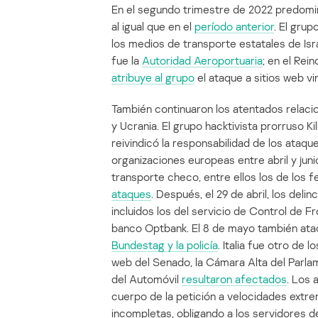
En el segundo trimestre de 2022 predomin
al igual que en el
período anterior
. El gru
los medios de transporte estatales de Israe
fue la
Autoridad Aeroportuaria
; en el Rei
atribuye al grupo
el ataque a sitios web vi
También continuaron los atentados relaci
y Ucrania. El grupo hacktivista prorruso Ki
reivindicó la responsabilidad de los ataq
organizaciones europeas entre abril y junio
transporte checo, entre ellos los de los f
ataques
. Después, el 29 de abril, los del
incluidos los del servicio de Control de Fr
banco Optbank. El 8 de mayo también atac
Bundestag y la policía
. Italia fue otro de 
web del Senado, la Cámara Alta del Parlame
del Automóvil
resultaron afectados
. Los
cuerpo de la petición a velocidades ext
incompletas, obligando a los servidores d