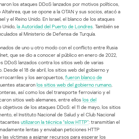
aron los ataques DDoS lanzados por motivos políticos,
po Altahrea, que se opone a la OTAN y sus socios, atacó a
l y el Reino Unido. En Israel, el blanco de los ataques
no Unido,
la Autoridad del Puerto de Londres
. También se
nculados al Ministerio de Defensa de Turquía.
onados de uno u otro modo con el conflicto entre Rusia
llnet, que se dio a conocer al público en enero de 2022,
ues DDoS lanzados contra los sitios web de varias
. Desde el 18 de abril, los sitios web del gobierno y
errocarriles y los aeropuertos,
fueron blanco de
incuentes atacaron
los sitios web del gobierno rumano
,
onteras, así como los del transporte ferroviario y el
aron sitios web alemanes, entre ellos
los del
los objetivos de los ataques DDoS: el 11 de mayo, los sitios
nto, el Instituto Nacional de Salud y el Club Nacional
 atacantes
utilizaron la técnica “slow HTTP”
: transmitían el
remadamente lentas y enviaban peticiones HTTP
e las víctimas a asignar recursos para esperar los