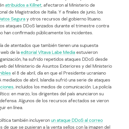
ién
atribuidos a Killnet
, afectaron al Ministerio de
al de Magistrados de Italia. Y a finales de junio, los
Datos Segura
y otros recursos del gobierno lituano.
los ataques DDoS lanzados durante el trimestre contra
no han confirmado públicamente los incidentes.
oría de atentados que también tienen una supuesta
s web de la
editorial Vltava Labe Media
estuvieron
 organización, ha sufrido repetidos ataques DDoS desde
s web del Ministerio de Asuntos Exteriores y del Ministerio
nibles
el 8 de abril, día en que el Presidente ucraniano
 A mediados de abril, Islandia sufrió una serie de ataques
aciones
, incluidos los medios de comunicación. La policía
ico: en marzo, los dirigentes del país anunciaron su
defensa. Algunos de los recursos afectados se vieron
uir en línea.
lítica también incluyeron
un ataque DDoS al correo
és de que se pusieran a la venta sellos con la imagen del