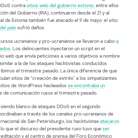
 DDoS contra
sitios web del gobierno estonio
, entre ellos
ón del Gobierno (RIA), continuaron desde el 21 y al
tal de Estonia también fue atacado el 9 de mayo: el sitio
del país
sufrió daños.
ursos ucranianos y pro-ucranianos se llevaron a cabo
a
eados
. Los delincuentes inyectaron un script en el
itio web que envía peticiones a varios objetivos a nombre
s similar a la de los ataques hacktivistas conducidos
ibimos el trimestre pasado. La única diferencia de que
buían sitios de “creación de estrés” a los simpatizantes.
s sitios de WordPress hackeados
se encontraba un
s de comunicación rusos el trimestre pasado.
n siendo blanco de ataques DDoS en el segundo
oordinaban a través de los canales pro-ucranianos de
rnacional de San Petersburgo, los hacktivistas
atacaron
 lo que el discurso del presidente ruso tuvo que
ser
reditación y el centro de prensa del Foro Económico