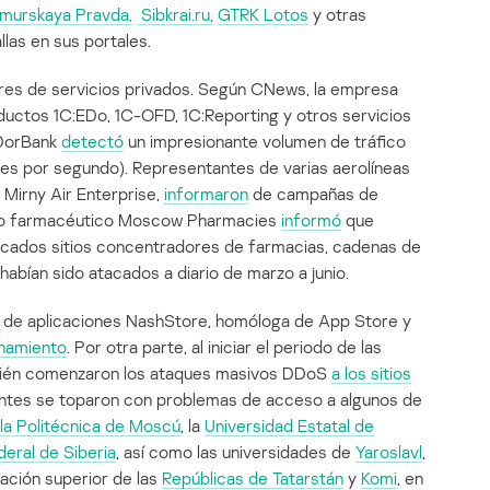
murskaya Pravda,
Sibkrai.ru,
GTRK Lotos
y otras
las en sus portales.
ores de servicios privados. Según CNews, la empresa
uctos 1C:EDo, 1C-OFD, 1C:Reporting y otros servicios
sDorBank
detectó
un impresionante volumen de tráfico
udes por segundo). Representantes de varias aerolíneas
a Mirny Air Enterprise,
informaron
de campañas de
dico farmacéutico Moscow Pharmacies
informó
que
acados sitios concentradores de farmacias, cadenas de
abían sido atacados a diario de marzo a junio.
rusa de aplicaciones NashStore, homóloga de App Store y
onamiento
. Por otra parte, al iniciar el periodo de las
bién comenzaron los ataques masivos DDoS
a los sitios
tantes se toparon con problemas de acceso a algunos de
la Politécnica de Moscú
, la
Universidad Estatal de
eral de Siberia
, así como las universidades de
Yaroslavl
,
cación superior de las
Repúblicas de Tatarstán
y
Komi
, en